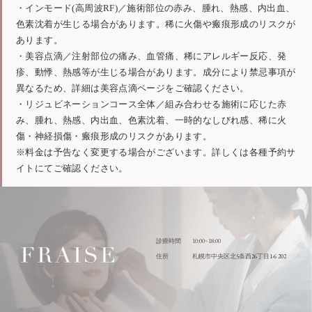
・インモード(高周波RF)／施術部位の赤み、腫れ、熱感、内出血、
色素沈着が生じる場合があります。稀に火傷や瘢痕形成のリスクが
あります。
・美容点滴／注射部位の痛み、血管痛、稀にアレルギー反応、発
疹、動悸、熱感等が生じる場合があります。成分により禁忌事項が
異なるため、詳細は美容点滴ページをご確認ください。
・リジュビネーションコース全体／組み合わせる施術に応じた赤
み、腫れ、熱感、内出血、色素沈着、一時的なしびれ感、稀に火
傷・神経損傷・瘢痕形成のリスクがあります。
※料金は予告なく変更する場合がございます。詳しくは各種予約サ
イトにてご確認ください。
10:00~18:00
診療時間
5
26
1-6 202
住所
札幌市中央区北
条西
丁目