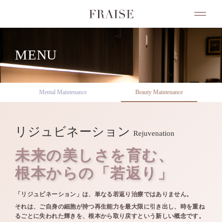
MENU
Mental Maintenance
Beauty Maintenance
リジュビネーション
Rejuvenation
未来の美しさを育む、
根本からの「若返り」
「リジュビネーション」は、単なる若返り治療ではありません。
それは、ご自身の細胞が持つ再生能力を最大限に引き出し、時を重ね
るごとに失われた輝きを、根本から取り戻すという新しい概念です。