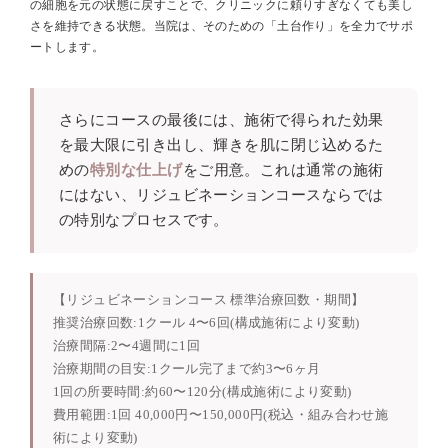
の細胞を元の状態に戻すことで、クリニックに頼りすぎなくても美し
さを維持できる状態。当院は、そのための「土台作り」を全力でサポ
ートします。
さらにコースの最後には、施術で得られた効果
を最大限に引き出し、輝きを肌に閉じ込めるた
めの
特別な仕上げ
をご用意。これは通常の施術
にはない、リジュビネーションコースならでは
の特別なプロセスです。
【リジュビネーションコース 標準治療回数・期間】
推奨治療回数:1クール 4〜6回(構成施術により変動)
治療間隔:2〜4週間に1回
治療期間の目安:1クール完了まで約3〜6ヶ月
1回の所要時間:約60〜120分(構成施術により変動)
費用範囲:1回 40,000円〜150,000円(税込・組み合わせ施
術により変動)