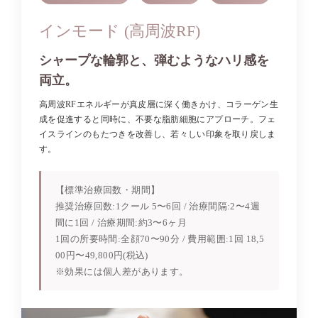
インモード (高周波RF)
シャープな輪郭と、弾むようなハリ感を
両立。
高周波RFエネルギーが真皮層に深く働きかけ、コラーゲン生
成を促進すると同時に、不要な脂肪細胞にアプローチ。フェ
イスラインのもたつきを改善し、若々しい印象を取り戻しま
す。
【標準治療回数・期間】
推奨治療回数:1クール 5〜6回 / 治療間隔:2〜4週
間に1回 / 治療期間:約3〜6ヶ月
1回の所要時間:全顔70〜90分 / 費用範囲:1回 18,5
00円〜49,800円(税込)
※効果には個人差があります。