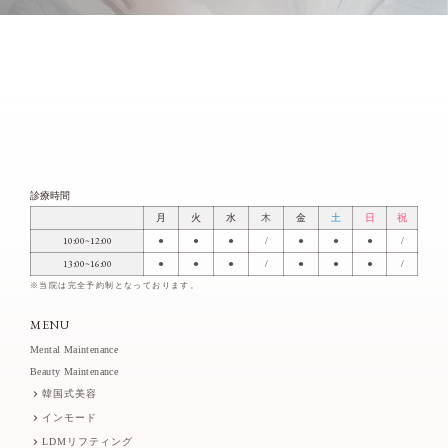
診療時間
月
火
水
木
金
土
日
祝
10:00~12:00
●
●
●
/
●
●
●
/
13:00~16:00
●
●
●
/
●
●
●
/
※当院は完全予約制となっております。
MENU
Mental Maintenance
Beauty Maintenance
韓国式美容
インモード
LDMリフティング