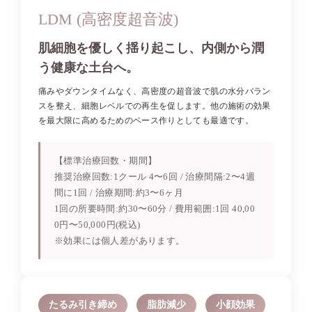
LDM (高密度超音波)
肌細胞を優しく揺り起こし、内側から潤
う健康な土台へ。
痛みやダウンタイムなく、高密度の超音波で肌の水分バラン
スを整え、細胞レベルでの再生を促します。他の施術の効果
を最大限に高めるためのベース作りとしても最適です。
【標準治療回数・期間】
推奨治療回数:1クール 4〜6回 / 治療間隔:2〜4週
間に1回 / 治療期間:約3〜6ヶ月
1回の所要時間:約30〜60分 / 費用範囲:1回 40,00
0円〜50,000円(税込)
※効果には個人差があります。
たるみ引き締め
脂肪減少
小顔効果