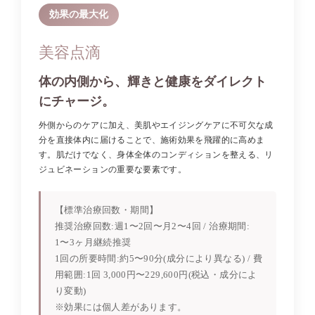
効果の最大化
美容点滴
体の内側から、輝きと健康をダイレクト
にチャージ。
外側からのケアに加え、美肌やエイジングケアに不可欠な成
分を直接体内に届けることで、施術効果を飛躍的に高めま
す。肌だけでなく、身体全体のコンディションを整える、リ
ジュビネーションの重要な要素です。
【標準治療回数・期間】
推奨治療回数:週1〜2回〜月2〜4回 / 治療期間:
1〜3ヶ月継続推奨
1回の所要時間:約5〜90分(成分により異なる) / 費
用範囲:1回 3,000円〜229,600円(税込・成分によ
り変動)
※効果には個人差があります。