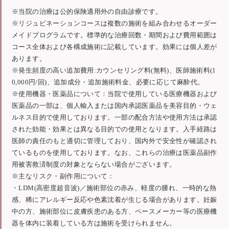
※当院の治療は公的保険適用外の自由診療です。
※リジュビネーションコースは複数の施術を組み合わせるオーダー
メイドプログラムです。標準的な治療回数・期間および費用範囲は
コース全体および各構成施術に記載しています。効果には個人差が
あります。
※発生頻度の高い追加費用:カウンセリング料(無料)、医師施術料(1
0,000円/回)、追加成分・追加施術料金、必要に応じて麻酔代。
※使用機器・医薬品について：当院で使用している医療機器および
医薬品の一部は、個人輸入または国内承認医薬品を美容目的・ウェ
ルネス目的で使用しております。一部の配合方法や使用方法は承認
された効能・効果とは異なる目的での使用となります。入手経路は
医師の責任のもと適切に管理しており、国内外で安全性が確認され
ているものを使用しております。なお、これらの治療は医薬品副作
用被害救済制度の対象とならない場合がございます。
※主なリスク・副作用について：
・LDM(高密度超音波)／施術部位の赤み、軽度の腫れ、一時的な熱
感、稀にアレルギー反応や色素沈着が生じる場合があります。妊娠
中の方、施術部位に皮膚疾患のある方、ペースメーカー等の医療機
器を体内に装着している方は施術を受けられません。