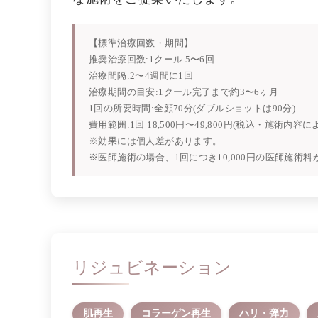
【標準治療回数・期間】
推奨治療回数:1クール 5〜6回
治療間隔:2〜4週間に1回
治療期間の目安:1クール完了まで約3〜6ヶ月
1回の所要時間:全顔70分(ダブルショットは90分)
費用範囲:1回 18,500円〜49,800円(税込・施術内容に
※効果には個人差があります。
※医師施術の場合、1回につき10,000円の医師施術
リジュビネーション
肌再生
コラーゲン再生
ハリ・弾力