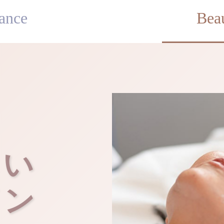
ance
Bea
しい
イン