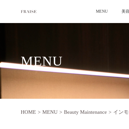
MENU
美
MENU
HOME
>
MENU
>
Beauty Maintenance
>
インモ