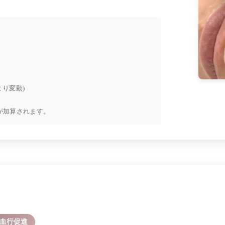
より変動)
料が加算されます。
血行促進