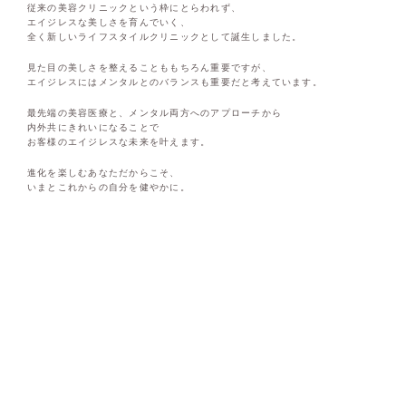
従来の美容クリニックという枠にとらわれず、
エイジレスな美しさを育んでいく、
全く新しいライフスタイルクリニックとして誕生しました。
見た目の美しさを整えることももちろん重要ですが、
エイジレスにはメンタルとのバランスも重要だと考えています。
最先端の美容医療と、メンタル両方へのアプローチから
内外共にきれいになることで
お客様のエイジレスな未来を叶えます。
進化を楽しむあなただからこそ、
いまとこれからの自分を健やかに。