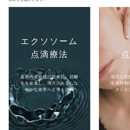
エクソソーム
点滴療法
血管内皮組織の抗炎症、抗酸
強力な抗
化を促進し、弾力のあるしな
生成抑制
やかな血管へと導く治療
オンが