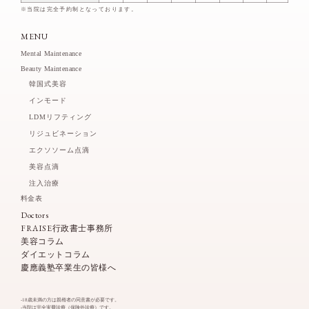
※当院は完全予約制となっております。
MENU
Mental Maintenance
Beauty Maintenance
韓国式美容
インモード
LDMリフティング
リジュビネーション
エクソソーム点滴
美容点滴
注入治療
料金表
Doctors
FRAISE行政書士事務所
美容コラム
ダイエットコラム
慶應義塾卒業生の皆様へ
-18歳未満の方は親権者の同意書が必要です。
-当院は完全実費診療（保険外診療）です。