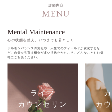
診療内容
MENU
Mental Maintenance
心の状態を整え、いつまでも若々しく
ホルモンバランスの変化や、人生でのフィールドが変化するな
ど、自分を見直す機会が多い世代だからこそ、どんなこともお気
軽にご相談ください。
ライフ
カウンセリン
カ