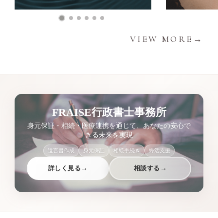
VIEW MORE→
FRAISE行政書士事務所
身元保証・相続・医療連携を通じて、あなたの安心で
きる未来を実現
遺言書作成
身元保証
相続手続き
終活支援
詳しく見る
→
相談する
→