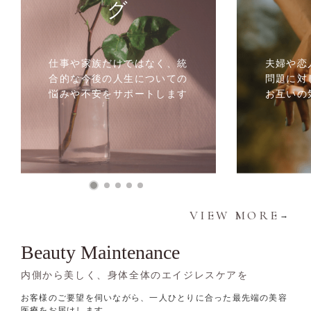
グ
仕事や家族だけではなく、統
夫婦や恋
合的な今後の人生についての
問題に対
悩みや不安をサポートします
お互いの
VIEW MORE
→
Beauty Maintenance
内側から美しく、身体全体のエイジレスケアを
お客様のご要望を伺いながら、一人ひとりに合った最先端の美容
医療をお届けします。