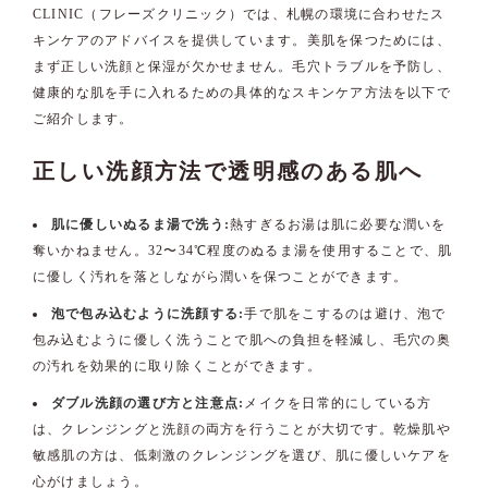
CLINIC（フレーズクリニック）では、札幌の環境に合わせたス
キンケアのアドバイスを提供しています。美肌を保つためには、
まず正しい洗顔と保湿が欠かせません。毛穴トラブルを予防し、
健康的な肌を手に入れるための具体的なスキンケア方法を以下で
ご紹介します。
正しい洗顔方法で透明感のある肌へ
肌に優しいぬるま湯で洗う:
熱すぎるお湯は肌に必要な潤いを
奪いかねません。32〜34℃程度のぬるま湯を使用することで、肌
に優しく汚れを落としながら潤いを保つことができます。
泡で包み込むように洗顔する:
手で肌をこするのは避け、泡で
包み込むように優しく洗うことで肌への負担を軽減し、毛穴の奥
の汚れを効果的に取り除くことができます。
ダブル洗顔の選び方と注意点:
メイクを日常的にしている方
は、クレンジングと洗顔の両方を行うことが大切です。乾燥肌や
敏感肌の方は、低刺激のクレンジングを選び、肌に優しいケアを
心がけましょう。