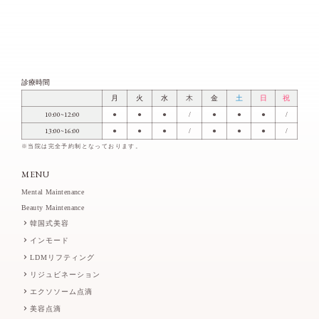
診療時間
月
火
水
木
金
土
日
祝
10:00~12:00
●
●
●
/
●
●
●
/
13:00~16:00
●
●
●
/
●
●
●
/
※当院は完全予約制となっております。
MENU
Mental Maintenance
Beauty Maintenance
韓国式美容
インモード
LDMリフティング
リジュビネーション
エクソソーム点滴
美容点滴