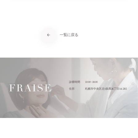
一覧に戻る
10:00~18:00
診療時間
5
26
1-6 202
住所
札幌市中央区北
条西
丁目