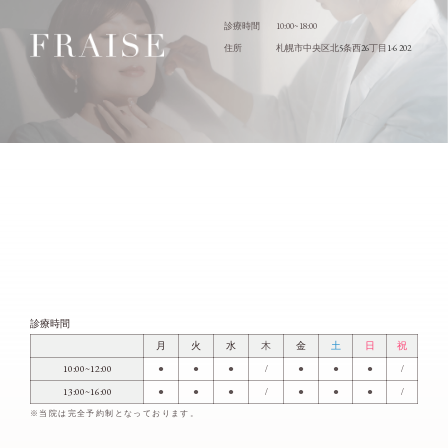
10:00~18:00
診療時間
5
26
1-6 202
住所
札幌市中央区北
条西
丁目
診療時間
月
火
水
木
金
土
日
祝
10:00~12:00
●
●
●
/
●
●
●
/
13:00~16:00
●
●
●
/
●
●
●
/
※当院は完全予約制となっております。