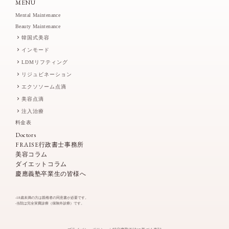
MENU
Mental Maintenance
Beauty Maintenance
韓国式美容
インモード
LDMリフティング
リジュビネーション
エクソソーム点滴
美容点滴
注入治療
料金表
Doctors
FRAISE行政書士事務所
美容コラム
ダイエットコラム
慶應義塾卒業生の皆様へ
-18歳未満の方は親権者の同意書が必要です。
-当院は完全実費診療（保険外診療）です。