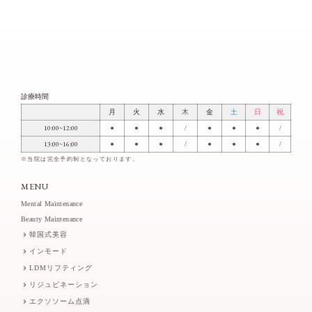
診療時間
月
火
水
木
金
土
日
祝
10:00~12:00
●
●
●
/
●
●
●
/
13:00~16:00
●
●
●
/
●
●
●
/
※当院は完全予約制となっております。
MENU
Mental Maintenance
Beauty Maintenance
韓国式美容
インモード
LDMリフティング
リジュビネーション
エクソソーム点滴