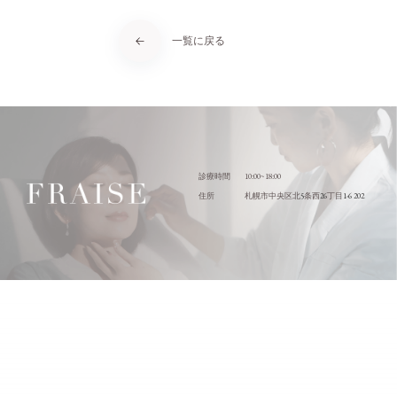
一覧に戻る
10:00~18:00
診療時間
5
26
1-6 202
住所
札幌市中央区北
条西
丁目