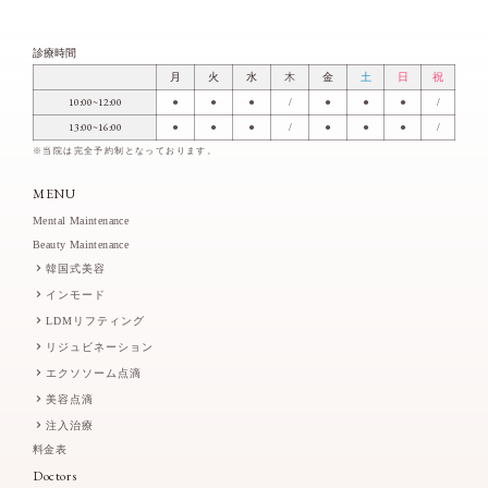
診療時間
月
火
水
木
金
土
日
祝
10:00~12:00
●
●
●
/
●
●
●
/
13:00~16:00
●
●
●
/
●
●
●
/
※当院は完全予約制となっております。
MENU
Mental Maintenance
Beauty Maintenance
韓国式美容
インモード
LDMリフティング
リジュビネーション
エクソソーム点滴
美容点滴
注入治療
料金表
Doctors