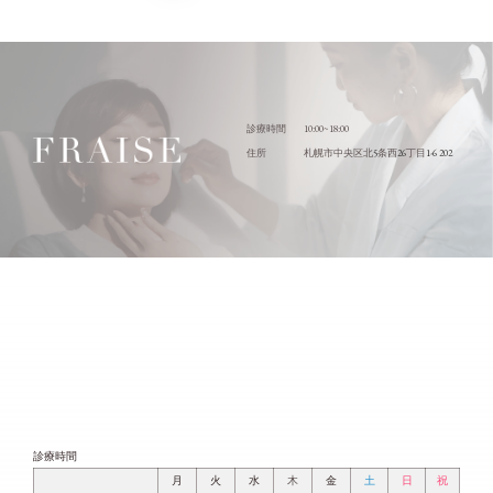
10:00~18:00
診療時間
5
26
1-6 202
住所
札幌市中央区北
条西
丁目
診療時間
月
火
水
木
金
土
日
祝