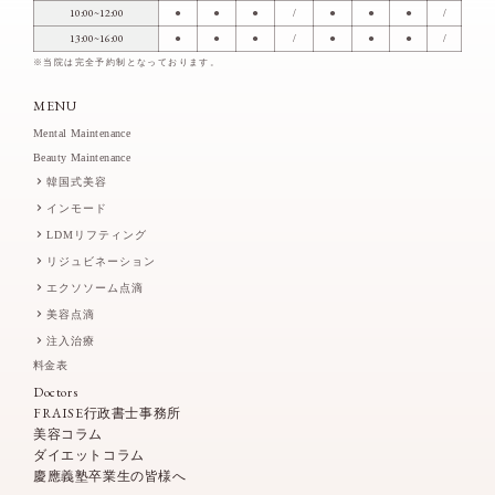
10:00~12:00
●
●
●
/
●
●
●
/
13:00~16:00
●
●
●
/
●
●
●
/
※当院は完全予約制となっております。
MENU
Mental Maintenance
Beauty Maintenance
韓国式美容
インモード
LDMリフティング
リジュビネーション
エクソソーム点滴
美容点滴
注入治療
料金表
Doctors
FRAISE行政書士事務所
美容コラム
ダイエットコラム
慶應義塾卒業生の皆様へ