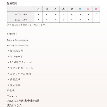
診療時間
月
火
水
木
金
土
日
祝
10:00~12:00
●
●
●
/
●
●
●
/
13:00~16:00
●
●
●
/
●
●
●
/
※当院は完全予約制となっております。
MENU
Mental Maintenance
Beauty Maintenance
韓国式美容
インモード
LDMリフティング
リジュビネーション
エクソソーム点滴
美容点滴
注入治療
料金表
Doctors
FRAISE行政書士事務所
美容コラム