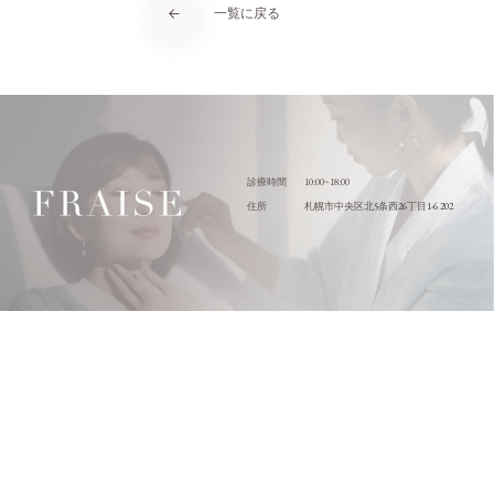
一覧に戻る
10:00~18:00
診療時間
5
26
1-6 202
住所
札幌市中央区北
条西
丁目