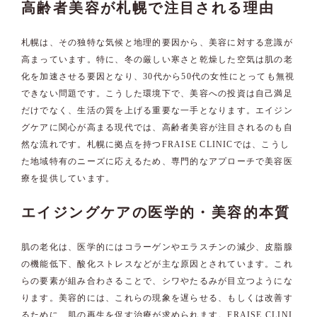
高齢者美容が札幌で注目される理由
札幌は、その独特な気候と地理的要因から、美容に対する意識が
高まっています。特に、冬の厳しい寒さと乾燥した空気は肌の老
化を加速させる要因となり、30代から50代の女性にとっても無視
できない問題です。こうした環境下で、美容への投資は自己満足
だけでなく、生活の質を上げる重要な一手となります。エイジン
グケアに関心が高まる現代では、高齢者美容が注目されるのも自
然な流れです。札幌に拠点を持つFRAISE CLINICでは、こうし
た地域特有のニーズに応えるため、専門的なアプローチで美容医
療を提供しています。
エイジングケアの医学的・美容的本質
肌の老化は、医学的にはコラーゲンやエラスチンの減少、皮脂腺
の機能低下、酸化ストレスなどが主な原因とされています。これ
らの要素が組み合わさることで、シワやたるみが目立つようにな
ります。美容的には、これらの現象を遅らせる、もしくは改善す
るために、肌の再生を促す治療が求められます。FRAISE CLINI