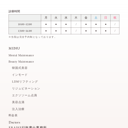
診療時間
月
火
水
木
金
土
日
祝
10:00~12:00
●
●
●
/
●
●
●
/
13:00~16:00
●
●
●
/
●
●
●
/
※当院は完全予約制となっております。
MENU
Mental Maintenance
Beauty Maintenance
韓国式美容
インモード
LDMリフティング
リジュビネーション
エクソソーム点滴
美容点滴
注入治療
料金表
Doctors
FRAISE行政書士事務所