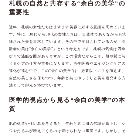
札幌の自然と共存する“余白の美学”の
重要性
近年、札幌の女性たちはますます美容に対する意識を高めていま
す。特に、30代から50代の女性たちは、自然体でありながらも洗
練された美を追求しています。その中で注目されているのが「高
齢者の美は“余白の美学”」という考え方です。札幌の気候は四季
折々で過酷な面がありますが、この環境だからこそ、肌や髪に与
えるケアの仕方が重要になります。再生医療やエイジングケアの
進化が進む中で、この“余白の美学”は、必要以上に手を加えず、
自然の美しさを保ちつつ、年齢と共にゆっくりと美を追究する方
法として脚光を浴びています。
医学的視点から見る“余白の美学”の本
質
肌の構造や仕組みを考えると、年齢と共に肌の代謝が低下し、シ
ワやたるみが増えてくるのは避けられない事実です。しかし、そ