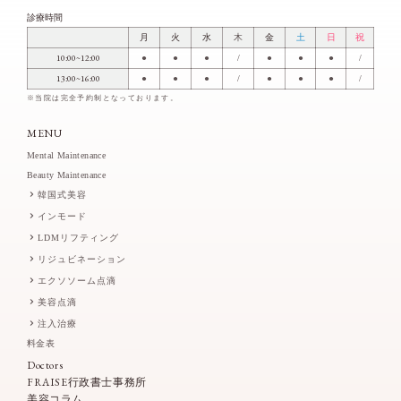
診療時間
月
火
水
木
金
土
日
祝
10:00~12:00
●
●
●
/
●
●
●
/
13:00~16:00
●
●
●
/
●
●
●
/
※当院は完全予約制となっております。
MENU
Mental Maintenance
Beauty Maintenance
韓国式美容
インモード
LDMリフティング
リジュビネーション
エクソソーム点滴
美容点滴
注入治療
料金表
Doctors
FRAISE行政書士事務所
美容コラム