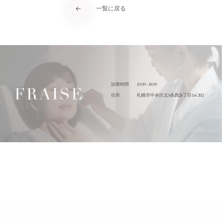
一覧に戻る
10:00~18:00
診療時間
5
26
1-6 202
住所
札幌市中央区北
条西
丁目