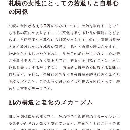
札幌の女性にとっての若返りと自尊心
の関係
札幌の女性が抱える美容の悩みの一つに、年齢を重ねることで生
じる肌の変化があります。この変化は単なる外見の問題にとどま
らず、自己評価や自尊心にも影響を与えます。特に、寒暖の差が
大きく乾燥しがちな札幌の気候は、肌への負担を増大させます。
乾燥からくるしわやたるみは、見た目の老化だけでなく、心の若
さを奪う要因にもなり得るのです。若返りを目指すことは、単に
外見を美しくするだけでなく、内面的な自尊心を回復する意味も
持ちます。それは、年齢に関係なく自分自身を誇りに思う気持ち
を取り戻すこと。このような思いを持つ札幌の女性にとって、若
返りは重要なテーマです。
肌の構造と老化のメカニズム
肌は三層構造から成り立ち、その中でも真皮層のコラーゲンやエ
ラスチンが弾力と張りを支えています。年齢とともにこれらの成