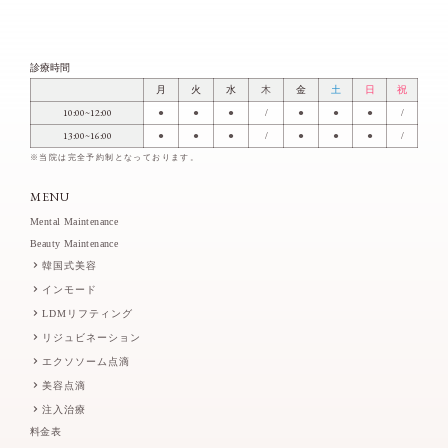
診療時間
月
火
水
木
金
土
日
祝
10:00~12:00
●
●
●
/
●
●
●
/
13:00~16:00
●
●
●
/
●
●
●
/
※当院は完全予約制となっております。
MENU
Mental Maintenance
Beauty Maintenance
韓国式美容
インモード
LDMリフティング
リジュビネーション
エクソソーム点滴
美容点滴
注入治療
料金表