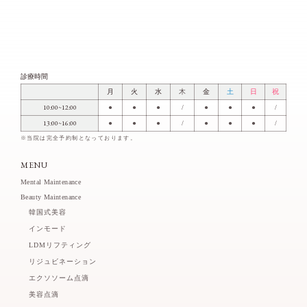
診療時間
月
火
水
木
金
土
日
祝
10:00~12:00
●
●
●
/
●
●
●
/
13:00~16:00
●
●
●
/
●
●
●
/
※当院は完全予約制となっております。
MENU
Mental Maintenance
Beauty Maintenance
韓国式美容
インモード
LDMリフティング
リジュビネーション
エクソソーム点滴
美容点滴