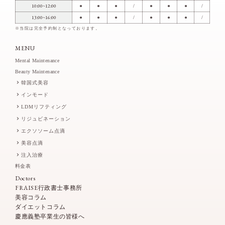
10:00~12:00
●
●
●
/
●
●
●
/
13:00~16:00
●
●
●
/
●
●
●
/
※当院は完全予約制となっております。
MENU
Mental Maintenance
Beauty Maintenance
韓国式美容
インモード
LDMリフティング
リジュビネーション
エクソソーム点滴
美容点滴
注入治療
料金表
Doctors
FRAISE行政書士事務所
美容コラム
ダイエットコラム
慶應義塾卒業生の皆様へ