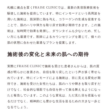
札幌に拠点を置くFRAISE CLINICでは、最新の美容医療技術を
駆使した施術を提供しています。特にインモードという高周波を
用いた施術は、肌深部に熱を与え、コラーゲンの生成を促進する
ことで、肌のハリや弾力を取り戻す効果が期待できます。この施
術は、短時間で効果を発揮し、ダウンタイムも少ないため、忙し
い方にも最適です。医師によるカウンセリングを通じて、個々の
肌の状態に合わせた最適なプランを提案します。
施術後の変化と未来の肌への期待
実際にFRAISE CLINICで施術を受けた患者さんからは、肌の質
感が明らかに改善され、自信を取り戻したという声が多く寄せら
れています。特にインモードによる施術は、目に見える変化が期
待でき、施術を受けた女性たちは、肌のハリや輝きを取り戻すだ
けでなく、社会的な場面でも自信を持って振る舞えるようになっ
たと報告しています。このような変化は、ただ見た目を若返らせ
るだけでなく、精神的にも豊かな生活を送るための大きな一歩と
なるでしょう。