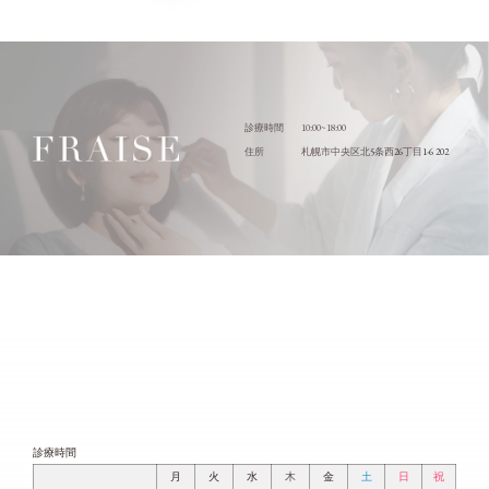
10:00~18:00
診療時間
5
26
1-6 202
住所
札幌市中央区北
条西
丁目
診療時間
月
火
水
木
金
土
日
祝