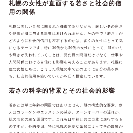
札幌の女性が直面する若さと社会的信
用の関係
札幌は美しい自然に囲まれた都市でありながら、厳しい冬の寒さ
や乾燥が肌に与える影響は避けられません。その中で「若さ」が
どのように社会的信用を左右するのかは、多くの女性にとって気
になるテーマです。特に30代から50代の女性にとって、肌のハリ
や輝きが失われていくことは、見た目の問題だけでなく、仕事や
人間関係における自信にも影響を与えることがあります。札幌に
住む女性たちは、こうした環境の中でどのように自分の美を保
ち、社会的信用を築いていくかを日々模索しています。
若さの科学的背景とその社会的影響
若さとは単に年齢の問題ではありません。肌の構造的な要素、例
えばコラーゲンやエラスチンの減少、ターンオーバーの遅れが、
肌の老化の主な原因です。これらは年齢と共に自然に進行するも
のですが、外的要因、特に札幌の寒冷な気候によってその影響が