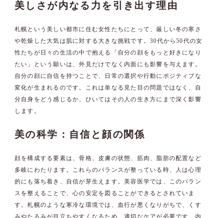
美しさが内なる力を引き出す理由
札幌という美しい都市に住む女性たちにとって、厳しい冬の寒さ
や乾燥した大気は肌に対する大きな挑戦です。30代から50代の女
性たちが日々の生活の中で抱える「自分の顔をもっと好きになり
たい」という願いは、外見だけでなく内面にも影響を与えます。
自分の顔に自信を持つことで、日常の選択や行動にポジティブな
変化が生まれるのです。これは単なる見た目の問題ではなく、自
分自身をどう感じるか、ひいてはその人の生き方にまで深く影響
します。
美の科学：自信と顔の関係
顔を構成する要素は、骨格、皮膚の状態、筋肉、脂肪の配置など
多岐にわたります。これらのバランスが整っている時、人は心理
的にも落ち着き、自信が芽生えます。美容医学では、このバラン
スを整えることで、心の安定を図ることができるとされていま
す。札幌のような寒冷な環境では、血行が悪くなりがちで、くす
みやたるみが目立ちやすくなるため、適切なケアが必要です。内