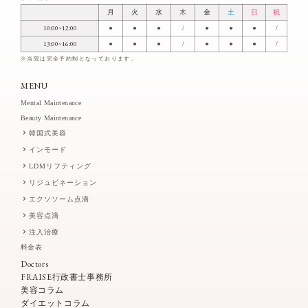
月
火
水
木
金
土
日
祝
10:00~12:00
●
●
●
/
●
●
●
/
13:00~16:00
●
●
●
/
●
●
●
/
※当院は完全予約制となっております。
MENU
Mental Maintenance
Beauty Maintenance
韓国式美容
インモード
LDMリフティング
リジュビネーション
エクソソーム点滴
美容点滴
注入治療
料金表
Doctors
FRAISE行政書士事務所
美容コラム
ダイエットコラム