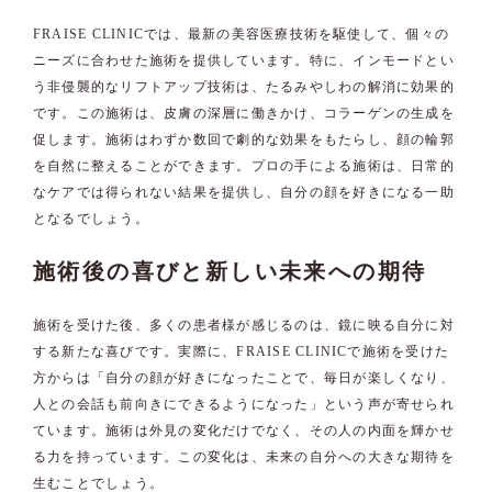
FRAISE CLINICでは、最新の美容医療技術を駆使して、個々の
ニーズに合わせた施術を提供しています。特に、インモードとい
う非侵襲的なリフトアップ技術は、たるみやしわの解消に効果的
です。この施術は、皮膚の深層に働きかけ、コラーゲンの生成を
促します。施術はわずか数回で劇的な効果をもたらし、顔の輪郭
を自然に整えることができます。プロの手による施術は、日常的
なケアでは得られない結果を提供し、自分の顔を好きになる一助
となるでしょう。
施術後の喜びと新しい未来への期待
施術を受けた後、多くの患者様が感じるのは、鏡に映る自分に対
する新たな喜びです。実際に、FRAISE CLINICで施術を受けた
方からは「自分の顔が好きになったことで、毎日が楽しくなり、
人との会話も前向きにできるようになった」という声が寄せられ
ています。施術は外見の変化だけでなく、その人の内面を輝かせ
る力を持っています。この変化は、未来の自分への大きな期待を
生むことでしょう。