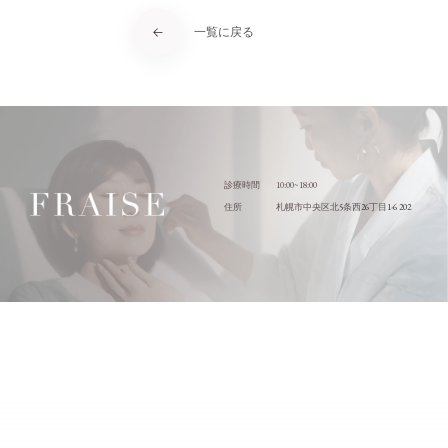
一覧に戻る
10:00~18:00
診療時間
5
26
1-6 202
住所
札幌市中央区北
条西
丁目