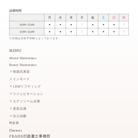
診療時間
月
火
水
木
金
土
日
祝
10:00~12:00
●
●
●
/
●
●
●
/
13:00~16:00
●
●
●
/
●
●
●
/
※当院は完全予約制となっております。
MENU
Mental Maintenance
Beauty Maintenance
韓国式美容
インモード
LDMリフティング
リジュビネーション
エクソソーム点滴
美容点滴
注入治療
料金表
Doctors
FRAISE行政書士事務所