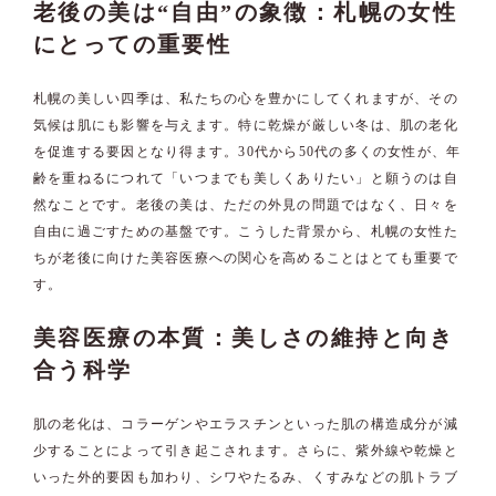
老後の美は“自由”の象徴：札幌の女性
にとっての重要性
札幌の美しい四季は、私たちの心を豊かにしてくれますが、その
気候は肌にも影響を与えます。特に乾燥が厳しい冬は、肌の老化
を促進する要因となり得ます。30代から50代の多くの女性が、年
齢を重ねるにつれて「いつまでも美しくありたい」と願うのは自
然なことです。老後の美は、ただの外見の問題ではなく、日々を
自由に過ごすための基盤です。こうした背景から、札幌の女性た
ちが老後に向けた美容医療への関心を高めることはとても重要で
す。
美容医療の本質：美しさの維持と向き
合う科学
肌の老化は、コラーゲンやエラスチンといった肌の構造成分が減
少することによって引き起こされます。さらに、紫外線や乾燥と
いった外的要因も加わり、シワやたるみ、くすみなどの肌トラブ