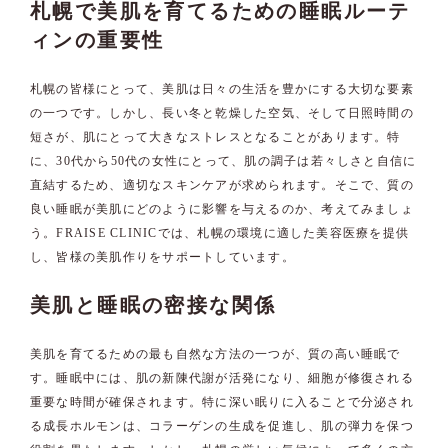
札幌で美肌を育てるための睡眠ルーテ
ィンの重要性
札幌の皆様にとって、美肌は日々の生活を豊かにする大切な要素
の一つです。しかし、長い冬と乾燥した空気、そして日照時間の
短さが、肌にとって大きなストレスとなることがあります。特
に、30代から50代の女性にとって、肌の調子は若々しさと自信に
直結するため、適切なスキンケアが求められます。そこで、質の
良い睡眠が美肌にどのように影響を与えるのか、考えてみましょ
う。FRAISE CLINICでは、札幌の環境に適した美容医療を提供
し、皆様の美肌作りをサポートしています。
美肌と睡眠の密接な関係
美肌を育てるための最も自然な方法の一つが、質の高い睡眠で
す。睡眠中には、肌の新陳代謝が活発になり、細胞が修復される
重要な時間が確保されます。特に深い眠りに入ることで分泌され
る成長ホルモンは、コラーゲンの生成を促進し、肌の弾力を保つ