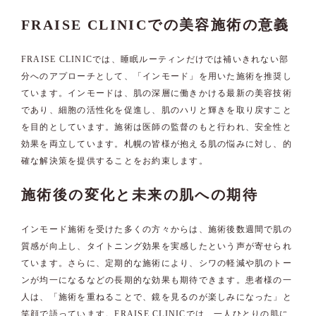
FRAISE CLINICでの美容施術の意義
FRAISE CLINICでは、睡眠ルーティンだけでは補いきれない部
分へのアプローチとして、「インモード」を用いた施術を推奨し
ています。インモードは、肌の深層に働きかける最新の美容技術
であり、細胞の活性化を促進し、肌のハリと輝きを取り戻すこと
を目的としています。施術は医師の監督のもと行われ、安全性と
効果を両立しています。札幌の皆様が抱える肌の悩みに対し、的
確な解決策を提供することをお約束します。
施術後の変化と未来の肌への期待
インモード施術を受けた多くの方々からは、施術後数週間で肌の
質感が向上し、タイトニング効果を実感したという声が寄せられ
ています。さらに、定期的な施術により、シワの軽減や肌のトー
ンが均一になるなどの長期的な効果も期待できます。患者様の一
人は、「施術を重ねることで、鏡を見るのが楽しみになった」と
笑顔で語っています。FRAISE CLINICでは、一人ひとりの肌に