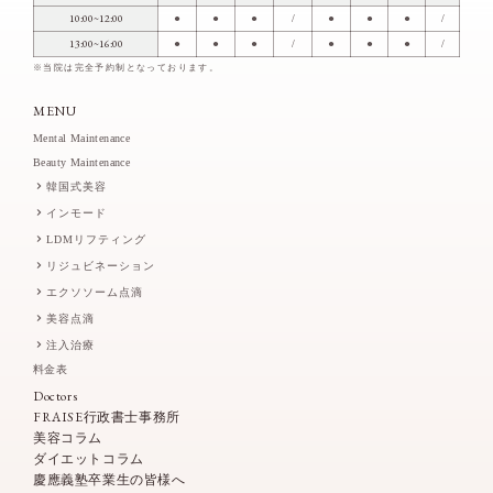
10:00~12:00
●
●
●
/
●
●
●
/
13:00~16:00
●
●
●
/
●
●
●
/
※当院は完全予約制となっております。
MENU
Mental Maintenance
Beauty Maintenance
韓国式美容
インモード
LDMリフティング
リジュビネーション
エクソソーム点滴
美容点滴
注入治療
料金表
Doctors
FRAISE行政書士事務所
美容コラム
ダイエットコラム
慶應義塾卒業生の皆様へ