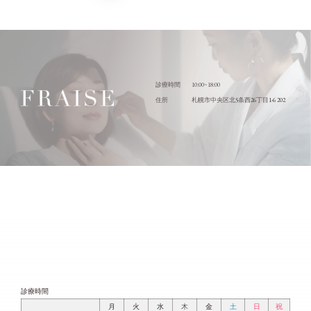
10:00~18:00
診療時間
5
26
1-6 202
住所
札幌市中央区北
条西
丁目
診療時間
月
火
水
木
金
土
日
祝