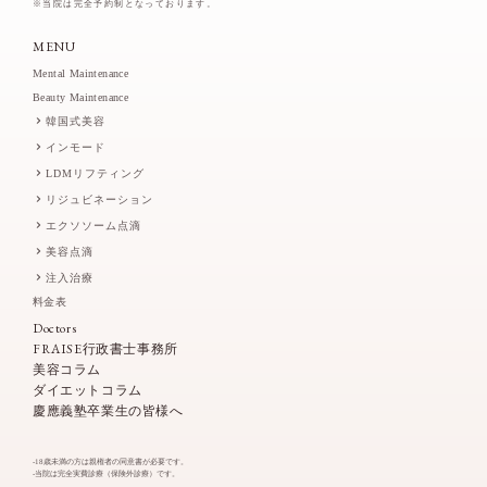
※当院は完全予約制となっております。
MENU
Mental Maintenance
Beauty Maintenance
韓国式美容
インモード
LDMリフティング
リジュビネーション
エクソソーム点滴
美容点滴
注入治療
料金表
Doctors
FRAISE行政書士事務所
美容コラム
ダイエットコラム
慶應義塾卒業生の皆様へ
-18歳未満の方は親権者の同意書が必要です。
-当院は完全実費診療（保険外診療）です。