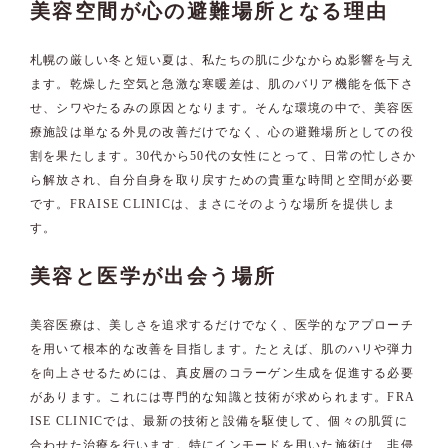
美容空間が心の避難場所となる理由
札幌の厳しい冬と短い夏は、私たちの肌に少なからぬ影響を与え
ます。乾燥した空気と急激な寒暖差は、肌のバリア機能を低下さ
せ、シワやたるみの原因となります。そんな環境の中で、美容医
療施設は単なる外見の改善だけでなく、心の避難場所としての役
割を果たします。30代から50代の女性にとって、日常の忙しさか
ら解放され、自分自身を取り戻すための貴重な時間と空間が必要
です。FRAISE CLINICは、まさにそのような場所を提供しま
す。
美容と医学が出会う場所
美容医療は、美しさを追求するだけでなく、医学的なアプローチ
を用いて根本的な改善を目指します。たとえば、肌のハリや弾力
を向上させるためには、真皮層のコラーゲン生成を促進する必要
があります。これには専門的な知識と技術が求められます。FRA
ISE CLINICでは、最新の技術と設備を駆使して、個々の肌質に
合わせた治療を行います。特にインモードを用いた施術は、非侵