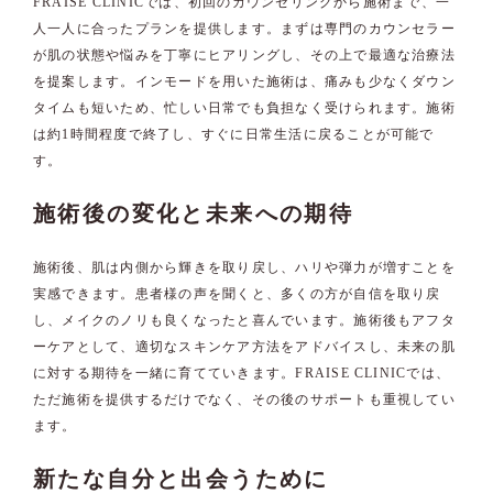
FRAISE CLINICでは、初回のカウンセリングから施術まで、一
人一人に合ったプランを提供します。まずは専門のカウンセラー
が肌の状態や悩みを丁寧にヒアリングし、その上で最適な治療法
を提案します。インモードを用いた施術は、痛みも少なくダウン
タイムも短いため、忙しい日常でも負担なく受けられます。施術
は約1時間程度で終了し、すぐに日常生活に戻ることが可能で
す。
施術後の変化と未来への期待
施術後、肌は内側から輝きを取り戻し、ハリや弾力が増すことを
実感できます。患者様の声を聞くと、多くの方が自信を取り戻
し、メイクのノリも良くなったと喜んでいます。施術後もアフタ
ーケアとして、適切なスキンケア方法をアドバイスし、未来の肌
に対する期待を一緒に育てていきます。FRAISE CLINICでは、
ただ施術を提供するだけでなく、その後のサポートも重視してい
ます。
新たな自分と出会うために