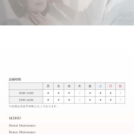
診療時間
月
火
水
木
金
土
日
祝
10:00~12:00
●
●
●
/
●
●
●
/
13:00~16:00
●
●
●
/
●
●
●
/
※当院は完全予約制となっております。
MENU
Mental Maintenance
Beauty Maintenance