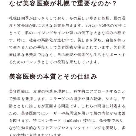
なぜ美容医療が札幌で重要なのか？
札幌は四季がはっきりしており、冬の厳しい寒さと乾燥、夏の湿
度と紫外線が肌に大きな影響を与えます。30代から50代の女性に
とって、肌のエイジングサインや弾力の低下は大きな悩みの種で
す。特に、社会の高齢化が進む中で、美しさを保ち、自信を持っ
て生きるための手段として美容医療が注目されています。美容医
療は単なる贅沢ではなく、自己表現や健康的な生活をサポートす
るためのインフラとしての役割を果たしています。
美容医療の本質とその仕組み
美容医療は、皮膚の構造を理解し、科学的にアプローチすること
で効果を発揮します。コラーゲンの減少や肌の乾燥、シミは、年
齢とともに誰しもが直面する問題です。これらの問題に対処する
ため、美容医療ではレーザーや高周波を用いて肌の内部から改善
を図ります。特にインモード（InMode）技術は、低侵襲であり
ながら効果的なリフトアップやスキンタイトニングを実現し、多
くの女性に支持されています。