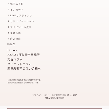
韓国式美容
インモード
LDMリフティング
リジュビネーション
エクソソーム点滴
美容点滴
注入治療
料金表
Doctors
FRAISE行政書士事務所
美容コラム
ダイエットコラム
慶應義塾卒業生の皆様へ
-18歳未満の方は親権者の同意書が必要です。
-当院は完全実費診療（保険外診療）です。
プライバシーポリシー
特定商取引法に基づく表記
©FRAISE CLINIC 2025