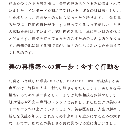
施術を受けたある患者様は、長年の乾燥肌とたるみに悩まされて
いました。インモードを初めて受けた後、彼女の肌は若々しいハ
リを取り戻し、周囲からの反応も変わったと語ります。「鏡を見
るたびに、以前の自分が少しずつ甦ってくるようで嬉しい」とそ
の感動を表現しています。施術後の効果は、単に見た目の変化に
とどまらず、自信を持って日々を過ごすための大きな力となりま
す。未来の肌に対する期待感が、日々の生活に新たな色を添えて
くれるのです。
美の再構築への第一歩：今すぐ行動を
札幌という厳しい環境の中でも、FRAISE CLINICが提供する美
容医療は、皆様の人生に新たな輝きをもたらします。美しさを再
構築するための第一歩として、まずは無料相談をお勧めします。
肌の悩みや不安を専門のスタッフと共有し、あなただけの美のス
トーリーを作り上げていきましょう。美容医療は、人生の脚本に
新たな伏線を加え、これからの未来をより豊かにするための大切
な一歩です。あなたの美しさを共に見つける旅に出かけましょ
う。