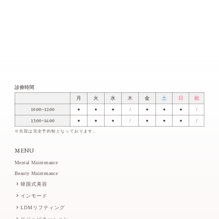
診療時間
月
火
水
木
金
土
日
祝
10:00~12:00
●
●
●
/
●
●
●
/
13:00~16:00
●
●
●
/
●
●
●
/
※当院は完全予約制となっております。
MENU
Mental Maintenance
Beauty Maintenance
韓国式美容
インモード
LDMリフティング