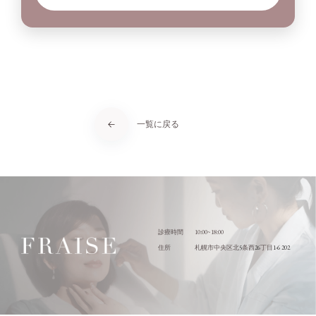
一覧に戻る
10:00~18:00
診療時間
5
26
1-6 202
住所
札幌市中央区北
条西
丁目