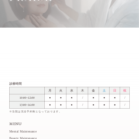
診療時間
月
火
水
木
金
土
日
祝
10:00~12:00
●
●
●
/
●
●
●
/
13:00~16:00
●
●
●
/
●
●
●
/
※当院は完全予約制となっております。
MENU
Mental Maintenance
Beauty Maintenance