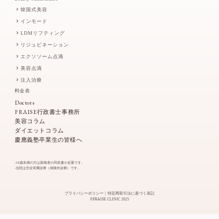
韓国式美容
インモード
LDMリフティング
リジュビネーション
エクソソーム点滴
美容点滴
注入治療
料金表
Doctors
FRAISE行政書士事務所
美容コラム
ダイエットコラム
慶應義塾卒業生の皆様へ
-18歳未満の方は親権者の同意書が必要です。
-当院は完全実費診療（保険外診療）です。
プライバシーポリシー
特定商取引法に基づく表記
©FRAISE CLINIC 2025