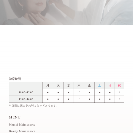
診療時間
月
火
水
木
金
土
日
祝
10:00~12:00
●
●
●
/
●
●
●
/
13:00~16:00
●
●
●
/
●
●
●
/
※当院は完全予約制となっております。
MENU
Mental Maintenance
Beauty Maintenance