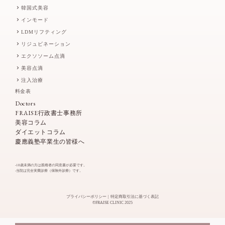
韓国式美容
インモード
LDMリフティング
リジュビネーション
エクソソーム点滴
美容点滴
注入治療
料金表
Doctors
FRAISE行政書士事務所
美容コラム
ダイエットコラム
慶應義塾卒業生の皆様へ
-18歳未満の方は親権者の同意書が必要です。
-当院は完全実費診療（保険外診療）です。
プライバシーポリシー
特定商取引法に基づく表記
©FRAISE CLINIC 2025