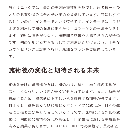
当クリニックでは、最新の美容医療技術を駆使し、患者様一人ひ
とりの肌質や悩みに合わせた施術を提供しています。特におすす
めしたいのが、インモードという技術です。インモードは、ラジ
オ波を利用して肌の深層に働きかけ、コラーゲンの生成を促進し
ます。施術は痛みが少なく、短時間で効果を実感できるのが特徴
です。初めて受ける方も安心してご利用いただけるよう、丁寧な
カウンセリングと診断を行い、最適なプランをご提案していま
す。
施術後の変化と期待される未来
施術を受けた患者様からは、肌のハリが戻り、顔全体の印象が
若々しくなったという声が多く寄せられています。また、効果が
持続するため、将来的にも美しい肌を維持する期待が持てます。
何よりも、鏡を見るたびに感じるポジティブな変化が、日々の生
活に自信と喜びをもたらしているようです。施術による外見の変
化は、内面的な感情の変化をも促し、日常生活における幸福感を
高める効果があります。FRAISE CLINICでの体験が、美の新た