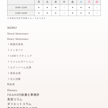
月
火
水
木
金
土
日
祝
10:00~12:00
●
●
●
/
●
●
●
/
13:00~16:00
●
●
●
/
●
●
●
/
※当院は完全予約制となっております。
MENU
Mental Maintenance
Beauty Maintenance
韓国式美容
インモード
LDMリフティング
リジュビネーション
エクソソーム点滴
美容点滴
注入治療
料金表
Doctors
FRAISE行政書士事務所
美容コラム
ダイエットコラム