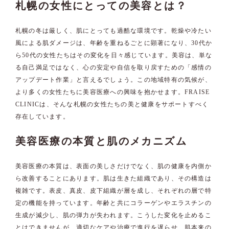
札幌の女性にとっての美容とは？
札幌の冬は厳しく、肌にとっても過酷な環境です。乾燥や冷たい
風による肌ダメージは、年齢を重ねるごとに顕著になり、30代か
ら50代の女性たちはその変化を日々感じています。美容は、単な
る自己満足ではなく、心の安定や自信を取り戻すための「感情の
アップデート作業」と言えるでしょう。この地域特有の気候が、
より多くの女性たちに美容医療への興味を抱かせます。FRAISE
CLINICは、そんな札幌の女性たちの美と健康をサポートすべく
存在しています。
美容医療の本質と肌のメカニズム
美容医療の本質は、表面の美しさだけでなく、肌の健康を内側か
ら改善することにあります。肌は生きた組織であり、その構造は
複雑です。表皮、真皮、皮下組織が層を成し、それぞれの層で特
定の機能を持っています。年齢と共にコラーゲンやエラスチンの
生成が減少し、肌の弾力が失われます。こうした変化を止めるこ
とはできませんが、適切なケアや治療で進行を遅らせ、肌本来の