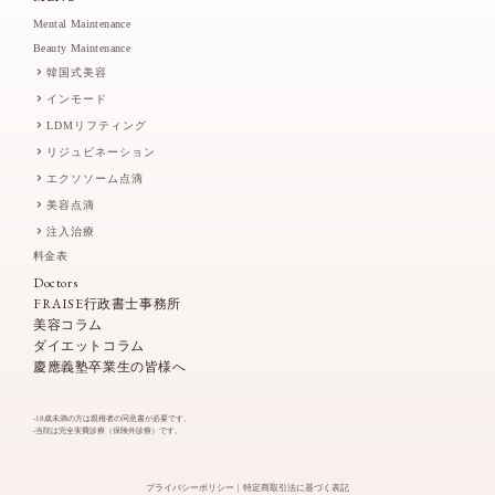
Mental Maintenance
Beauty Maintenance
韓国式美容
インモード
LDMリフティング
リジュビネーション
エクソソーム点滴
美容点滴
注入治療
料金表
Doctors
FRAISE行政書士事務所
美容コラム
ダイエットコラム
慶應義塾卒業生の皆様へ
-18歳未満の方は親権者の同意書が必要です。
-当院は完全実費診療（保険外診療）です。
プライバシーポリシー
特定商取引法に基づく表記