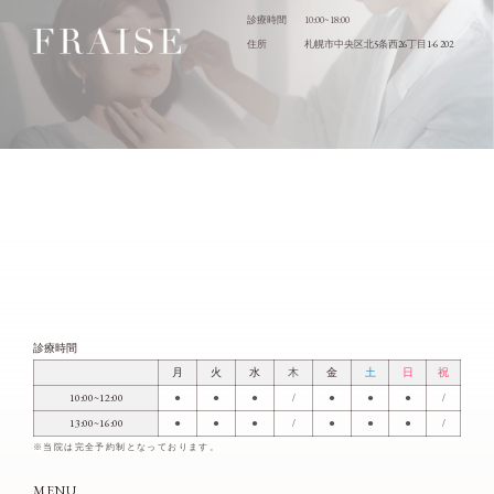
10:00~18:00
診療時間
5
26
1-6 202
住所
札幌市中央区北
条西
丁目
診療時間
月
火
水
木
金
土
日
祝
10:00~12:00
●
●
●
/
●
●
●
/
13:00~16:00
●
●
●
/
●
●
●
/
※当院は完全予約制となっております。
MENU