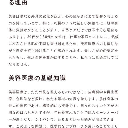
る理由
美容は単なる外見の変化を超え、心の豊かさにまで影響を与える
力を持っています。特に、札幌のような厳しい気候では、肌や身
体に負担がかかることが多く、自己ケアだけでは不十分な場合も
あります。30代から50代の女性は、仕事や家庭のストレス、気候
に左右される肌の不調を乗り越えるため、美容医療の力を借りな
がら自信を持ち続けることが求められます。美しさが心の安定を
もたらし、生活全体を豊かにすることを、私たちは見過ごしては
なりません。
美容医療の基礎知識
美容医療は、ただ外見を整えるものではなく、皮膚科学や再生医
療、心理学など多岐にわたる領域の知識を持ちます。肌は身体の
最大の器官であり、構造的にも複雑です。日々のスキンケアが大
切なのはもちろんですが、年齢を重ねることで肌のターンオーバ
ーが遅くなり、シミやシワ、たるみといった悩みが増えてきま
す。このような問題は、医学的なアプローチを用いることでより