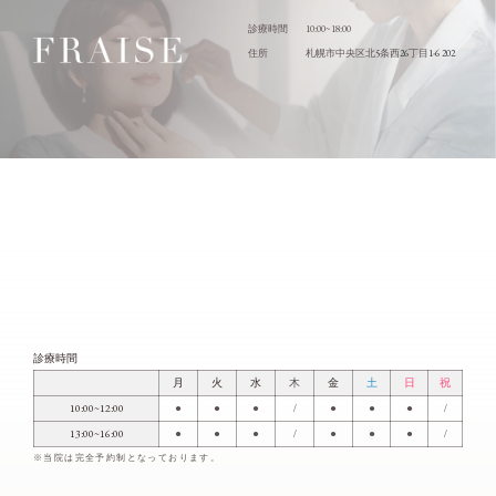
10:00~18:00
診療時間
5
26
1-6 202
住所
札幌市中央区北
条西
丁目
診療時間
月
火
水
木
金
土
日
祝
10:00~12:00
●
●
●
/
●
●
●
/
13:00~16:00
●
●
●
/
●
●
●
/
※当院は完全予約制となっております。