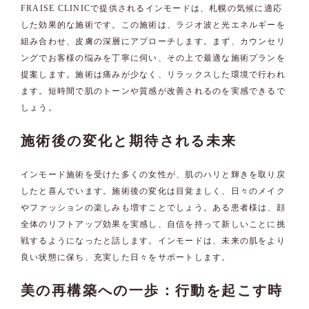
FRAISE CLINICで提供されるインモードは、札幌の気候に適応
した効果的な施術です。この施術は、ラジオ波と光エネルギーを
組み合わせ、皮膚の深層にアプローチします。まず、カウンセリ
ングでお客様の悩みを丁寧に伺い、その上で最適な施術プランを
提案します。施術は痛みが少なく、リラックスした環境で行われ
ます。短時間で肌のトーンや質感が改善されるのを実感できるで
しょう。
施術後の変化と期待される未来
インモード施術を受けた多くの女性が、肌のハリと輝きを取り戻
したと喜んでいます。施術後の変化は目覚ましく、日々のメイク
やファッションの楽しみも増すことでしょう。ある患者様は、顔
全体のリフトアップ効果を実感し、自信を持って新しいことに挑
戦するようになったと話します。インモードは、未来の肌をより
良い状態に保ち、充実した日々をサポートします。
美の再構築への一歩：行動を起こす時