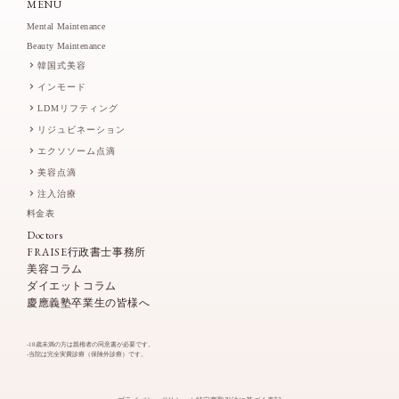
MENU
Mental Maintenance
Beauty Maintenance
韓国式美容
インモード
LDMリフティング
リジュビネーション
エクソソーム点滴
美容点滴
注入治療
料金表
Doctors
FRAISE行政書士事務所
美容コラム
ダイエットコラム
慶應義塾卒業生の皆様へ
-18歳未満の方は親権者の同意書が必要です。
-当院は完全実費診療（保険外診療）です。