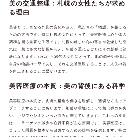
美の交通整理：札幌の女性たちが求め
る理由
美容とは、単なる外見の変化を超え、私たちの「物語」を整える
ための方法です。特に札幌の女性にとって、美容医療は心と体の
調和を図る重要な手段です。札幌の厳しい冬の寒さや乾燥した空
気は、肌に多大な影響を与え、年齢を重ねるごとにその影響は顕
著になります。30代から50代の女性にとって、肌の調子や外見は
自身の物語の一部であり、それを交通整理することは、人生の質
を向上させることに繋がります。
美容医療の本質：美の背後にある科学
美容医療の本質は、皮膚の構造や働きを理解し、適切な方法でア
プローチすることにあります。加齢や環境によって肌は弾力を失
い、小ジワやシミといった悩みが増えていきます。これらの変化
は、コラーゲンの減少や血行不良が主な原因です。美容医療は、
こうした問題を根本から改善するための技術を提供します。特に