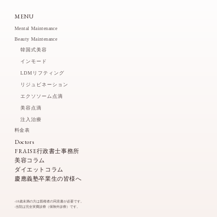
MENU
Mental Maintenance
Beauty Maintenance
韓国式美容
インモード
LDMリフティング
リジュビネーション
エクソソーム点滴
美容点滴
注入治療
料金表
Doctors
FRAISE行政書士事務所
美容コラム
ダイエットコラム
慶應義塾卒業生の皆様へ
-18歳未満の方は親権者の同意書が必要です。
-当院は完全実費診療（保険外診療）です。