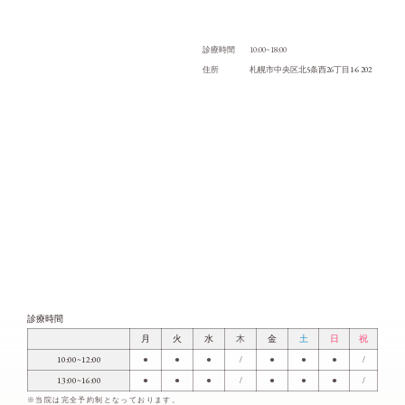
10:00~18:00
診療時間
5
26
1-6 202
住所
札幌市中央区北
条西
丁目
診療時間
月
火
水
木
金
土
日
祝
10:00~12:00
●
●
●
/
●
●
●
/
13:00~16:00
●
●
●
/
●
●
●
/
※当院は完全予約制となっております。