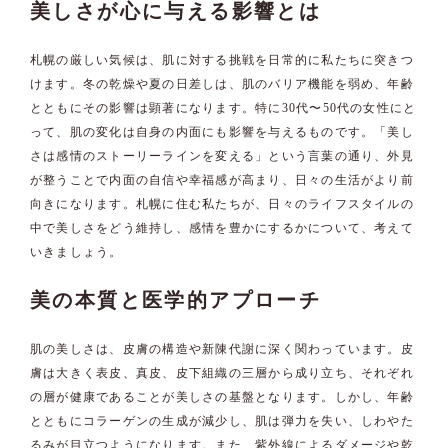
美しさが心に与える影響とは
札幌の厳しい気候は、肌に対する挑戦を日常的に私たちに突きつ
けます。冬の乾燥や夏の日差しは、肌のバリア機能を弱め、年齢
とともにその影響は顕著になります。特に30代〜50代の女性にと
って、肌の変化は自身の内面にも影響を与えるものです。「美し
さは感情のストーリーラインを変える」という言葉の通り、外見
が整うことで内面の自信や幸福感が高まり、日々の生活がより前
向きになります。札幌に住む私たちが、日々のライフスタイルの
中で美しさをどう維持し、感情を豊かにするかについて、考えて
いきましょう。
美の本質と医学的アプローチ
肌の美しさは、皮膚の構造や新陳代謝に深く関わっています。皮
膚は大きく表皮、真皮、皮下組織の三層から成り立ち、それぞれ
の層が健康であることが美しさの基盤となります。しかし、年齢
とともにコラーゲンの生成が減少し、肌は弾力を失い、しわやた
るみが目立つようになります。また、紫外線によるダメージや乾