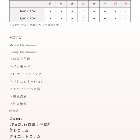
月
火
水
木
金
土
日
祝
10:00~12:00
●
●
●
/
●
●
●
/
13:00~16:00
●
●
●
/
●
●
●
/
※当院は完全予約制となっております。
MENU
Mental Maintenance
Beauty Maintenance
韓国式美容
インモード
LDMリフティング
リジュビネーション
エクソソーム点滴
美容点滴
注入治療
料金表
Doctors
FRAISE行政書士事務所
美容コラム
ダイエットコラム