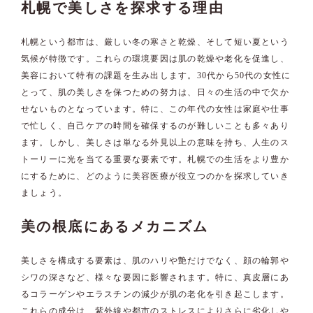
札幌で美しさを探求する理由
札幌という都市は、厳しい冬の寒さと乾燥、そして短い夏という
気候が特徴です。これらの環境要因は肌の乾燥や老化を促進し、
美容において特有の課題を生み出します。30代から50代の女性に
とって、肌の美しさを保つための努力は、日々の生活の中で欠か
せないものとなっています。特に、この年代の女性は家庭や仕事
で忙しく、自己ケアの時間を確保するのが難しいことも多々あり
ます。しかし、美しさは単なる外見以上の意味を持ち、人生のス
トーリーに光を当てる重要な要素です。札幌での生活をより豊か
にするために、どのように美容医療が役立つのかを探求していき
ましょう。
美の根底にあるメカニズム
美しさを構成する要素は、肌のハリや艶だけでなく、顔の輪郭や
シワの深さなど、様々な要因に影響されます。特に、真皮層にあ
るコラーゲンやエラスチンの減少が肌の老化を引き起こします。
これらの成分は、紫外線や都市のストレスによりさらに劣化しや