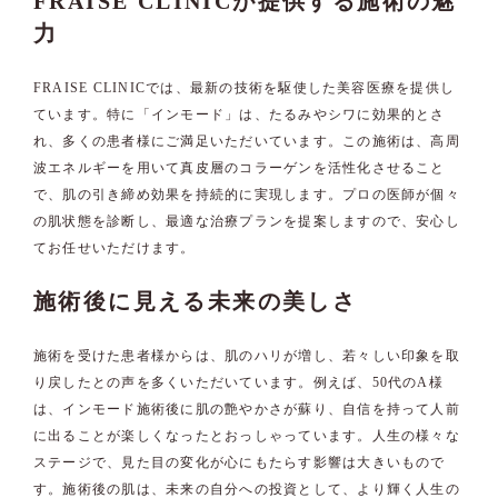
FRAISE CLINICが提供する施術の魅
力
FRAISE CLINICでは、最新の技術を駆使した美容医療を提供し
ています。特に「インモード」は、たるみやシワに効果的とさ
れ、多くの患者様にご満足いただいています。この施術は、高周
波エネルギーを用いて真皮層のコラーゲンを活性化させること
で、肌の引き締め効果を持続的に実現します。プロの医師が個々
の肌状態を診断し、最適な治療プランを提案しますので、安心し
てお任せいただけます。
施術後に見える未来の美しさ
施術を受けた患者様からは、肌のハリが増し、若々しい印象を取
り戻したとの声を多くいただいています。例えば、50代のA様
は、インモード施術後に肌の艶やかさが蘇り、自信を持って人前
に出ることが楽しくなったとおっしゃっています。人生の様々な
ステージで、見た目の変化が心にもたらす影響は大きいもので
す。施術後の肌は、未来の自分への投資として、より輝く人生の