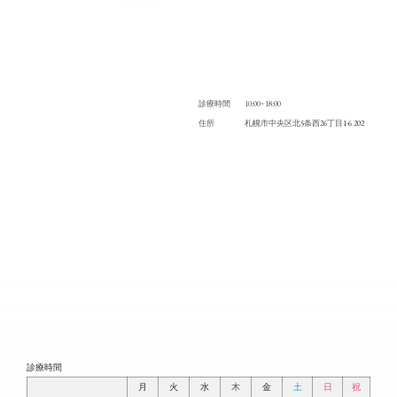
10:00~18:00
診療時間
5
26
1-6 202
住所
札幌市中央区北
条西
丁目
診療時間
月
火
水
木
金
土
日
祝