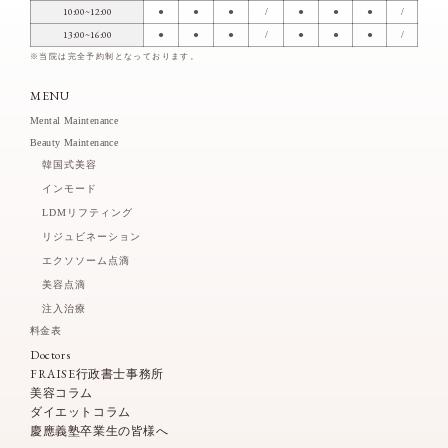
10:00~12:00
●
●
●
/
●
●
●
/
13:00~16:00
●
●
●
/
●
●
●
/
※当院は完全予約制となっております。
MENU
Mental Maintenance
Beauty Maintenance
韓国式美容
インモード
LDMリフティング
リジュビネーション
エクソソーム点滴
美容点滴
注入治療
料金表
Doctors
FRAISE行政書士事務所
美容コラム
ダイエットコラム
慶應義塾卒業生の皆様へ