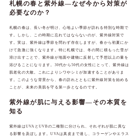
札幌の春と紫外線—なぜ今から対策が
必要なのか？
札幌の春は、長い冬が明け、心地よい季節が訪れる特別な時期で
す。しかし、この時期に忘れてはならないのが、紫外線対策で
す。実は、紫外線は季節を問わず存在しますが、春から初夏にか
けて急激に強くなります。特に札幌では、冬の間に積もった雪が
溶け出すことで、紫外線が地面や建物に反射して予想以上の量を
浴びることになります。30代から50代の女性にとって、紫外線は
肌老化の大敵。これによりシワやシミが加速することがありま
す。このような背景から、春の訪れとともに紫外線対策を始める
ことが、未来の美肌を守る第一歩となるのです。
紫外線が肌に与える影響—その本質を
知る
紫外線はUVAとUVBの二種類に分けられ、それぞれが肌に異な
る影響を及ぼします。UVAは真皮まで達し、コラーゲンやエラス