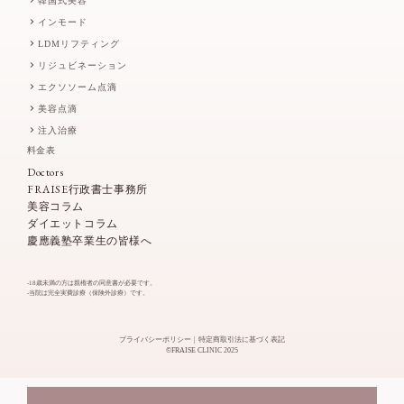
韓国式美容
インモード
LDMリフティング
リジュビネーション
エクソソーム点滴
美容点滴
注入治療
料金表
Doctors
FRAISE行政書士事務所
美容コラム
ダイエットコラム
慶應義塾卒業生の皆様へ
-18歳未満の方は親権者の同意書が必要です。
-当院は完全実費診療（保険外診療）です。
プライバシーポリシー
特定商取引法に基づく表記
©FRAISE CLINIC 2025