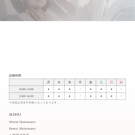
診療時間
月
火
水
木
金
土
日
祝
10:00~12:00
●
●
●
/
●
●
●
/
13:00~16:00
●
●
●
/
●
●
●
/
※当院は完全予約制となっております。
MENU
Mental Maintenance
Beauty Maintenance