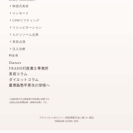
韓国式美容
インモード
LDMリフティング
リジュビネーション
エクソソーム点滴
美容点滴
注入治療
料金表
Doctors
FRAISE行政書士事務所
美容コラム
ダイエットコラム
慶應義塾卒業生の皆様へ
-18歳未満の方は親権者の同意書が必要です。
-当院は完全実費診療（保険外診療）です。
プライバシーポリシー
特定商取引法に基づく表記
©FRAISE CLINIC 2025