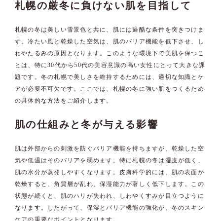
札幌の厳冬に負けない肌を目指して
札幌の冬は美しい雪景色と共に、肌には過酷な条件を突きつけま
す。冷たい風と乾燥した空気は、肌のバリア機能を低下させ、し
わやたるみの原因となります。このような環境下で美肌を保つこ
とは、特に30代から50代の美容意識の高い女性にとって大きな課
題です。冬の札幌で美しさを維持するためには、適切な知識とケ
アが必要不可欠です。ここでは、札幌の冬に強い肌をつくるため
の具体的な方法をご紹介します。
肌の仕組みと冬が与える影響
肌は外部からの刺激を防ぐバリア機能を持ちますが、乾燥した空
気や低温はそのバリアを弱めます。特に札幌の冬は湿度が低く、
肌の水分が蒸発しやすくなります。皮膚科学的には、肌の表面が
乾燥すると、角質層が乱れ、保湿能力が著しく低下します。この
状態が続くと、肌のハリが失われ、しわやくすみが目立つように
なります。したがって、保湿とバリア機能の強化が、冬のスキン
ケアの重要なポイントとなります。