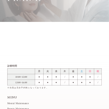
診療時間
月
火
水
木
金
土
日
祝
10:00~12:00
●
●
●
/
●
●
●
/
13:00~16:00
●
●
●
/
●
●
●
/
※当院は完全予約制となっております。
MENU
Mental Maintenance
Beauty Maintenance