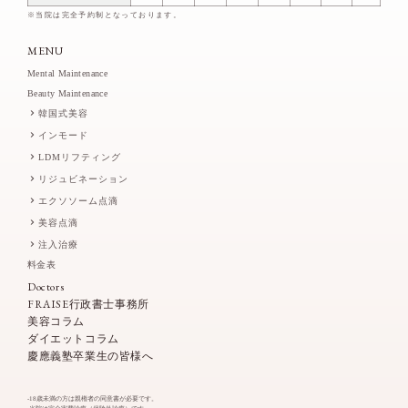
※当院は完全予約制となっております。
MENU
Mental Maintenance
Beauty Maintenance
韓国式美容
インモード
LDMリフティング
リジュビネーション
エクソソーム点滴
美容点滴
注入治療
料金表
Doctors
FRAISE行政書士事務所
美容コラム
ダイエットコラム
慶應義塾卒業生の皆様へ
-18歳未満の方は親権者の同意書が必要です。