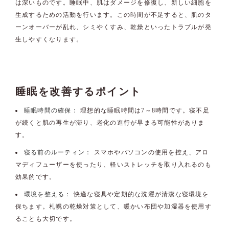
は深いものです。睡眠中、肌はダメージを修復し、新しい細胞を
生成するための活動を行います。この時間が不足すると、肌のタ
ーンオーバーが乱れ、シミやくすみ、乾燥といったトラブルが発
生しやすくなります。
睡眠を改善するポイント
睡眠時間の確保：
理想的な睡眠時間は7～8時間です。寝不足
が続くと肌の再生が滞り、老化の進行が早まる可能性がありま
す。
寝る前のルーティン：
スマホやパソコンの使用を控え、アロ
マディフューザーを使ったり、軽いストレッチを取り入れるのも
効果的です。
環境を整える：
快適な寝具や定期的な洗濯が清潔な寝環境を
保ちます。札幌の乾燥対策として、暖かい布団や加湿器を使用す
ることも大切です。