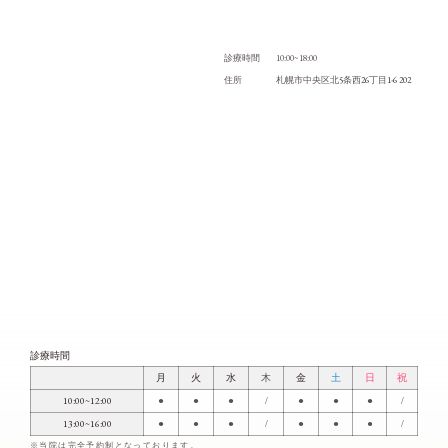
10:00~18:00
診療時間
5
26
1-6 202
住所
札幌市中央区北
条西
丁目
診療時間
月
火
水
木
金
土
日
祝
10:00~12:00
●
●
●
/
●
●
●
/
13:00~16:00
●
●
●
/
●
●
●
/
※当院は完全予約制となっております。