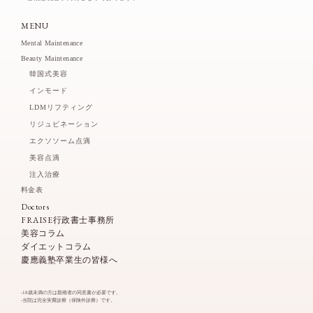
MENU
Mental Maintenance
Beauty Maintenance
韓国式美容
インモード
LDMリフティング
リジュビネーション
エクソソーム点滴
美容点滴
注入治療
料金表
Doctors
FRAISE行政書士事務所
美容コラム
ダイエットコラム
慶應義塾卒業生の皆様へ
-18歳未満の方は親権者の同意書が必要です。
-当院は完全実費診療（保険外診療）です。