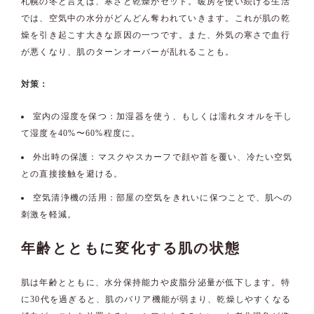
札幌の冬と言えば、寒さと乾燥がセット。暖房を使い続ける生活
では、空気中の水分がどんどん奪われていきます。これが肌の乾
燥を引き起こす大きな原因の一つです。また、外気の寒さで血行
が悪くなり、肌のターンオーバーが乱れることも。
対策：
室内の湿度を保つ：加湿器を使う、もしくは濡れタオルを干し
て湿度を40%〜60%程度に。
外出時の保護：マスクやスカーフで顔や首を覆い、冷たい空気
との直接接触を避ける。
空気清浄機の活用：部屋の空気をきれいに保つことで、肌への
刺激を軽減。
年齢とともに変化する肌の状態
肌は年齢とともに、水分保持能力や皮脂分泌量が低下します。特
に30代を過ぎると、肌のバリア機能が弱まり、乾燥しやすくなる