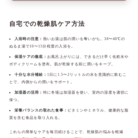
自宅での乾燥肌ケア方法
入浴時の注意：
熱いお湯は肌の潤いを奪いがち。38〜40℃の
ぬるま湯で10〜15分程度の入浴を。
保湿ケアの徹底：
お風呂上がりには、できるだけ早く化粧水や
ボディクリームを塗布。肌が乾燥する前に潤いをキープ。
十分な水分補給：
1日に1.5〜2リットルの水を意識的に飲むこ
とで、内側からの潤いをサポート。
加湿器の活用：
特に冬場は加湿器を使い、室内の湿度を適切に
保つ。
栄養バランスの取れた食事：
ビタミンやミネラル、健康的な脂
質を含む食品を取り入れる。
これらの簡単なケアを毎日続けることで、乾燥肌の悩みを軽減