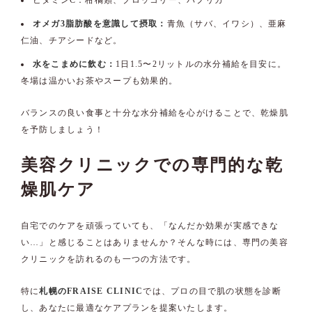
ビタミンC：柑橘類、ブロッコリー、パプリカ
オメガ3脂肪酸を意識して摂取：
青魚（サバ、イワシ）、亜麻
仁油、チアシードなど。
水をこまめに飲む：
1日1.5〜2リットルの水分補給を目安に。
冬場は温かいお茶やスープも効果的。
バランスの良い食事と十分な水分補給を心がけることで、乾燥肌
を予防しましょう！
美容クリニックでの専門的な乾
燥肌ケア
自宅でのケアを頑張っていても、「なんだか効果が実感できな
い…」と感じることはありませんか？そんな時には、専門の美容
クリニックを訪れるのも一つの方法です。
特に
札幌のFRAISE CLINIC
では、プロの目で肌の状態を診断
し、あなたに最適なケアプランを提案いたします。