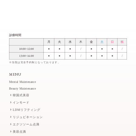
診療時間
月
火
水
木
金
土
日
祝
10:00~12:00
●
●
●
/
●
●
●
/
13:00~16:00
●
●
●
/
●
●
●
/
※当院は完全予約制となっております。
MENU
Mental Maintenance
Beauty Maintenance
韓国式美容
インモード
LDMリフティング
リジュビネーション
エクソソーム点滴
美容点滴