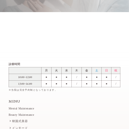
診療時間
月
火
水
木
金
土
日
祝
10:00~12:00
●
●
●
/
●
●
●
/
13:00~16:00
●
●
●
/
●
●
●
/
※当院は完全予約制となっております。
MENU
Mental Maintenance
Beauty Maintenance
韓国式美容
インモード