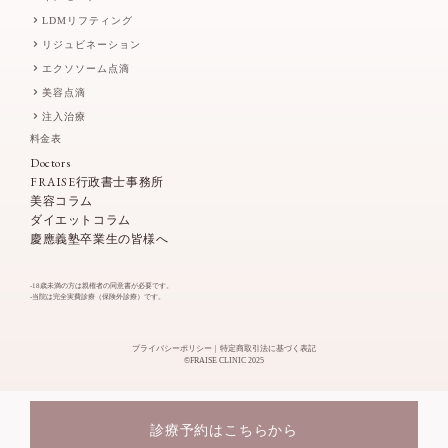
LDMリフティング
リジュビネーション
エクソソーム点滴
美容点滴
注入治療
料金表
Doctors
FRAISE行政書士事務所
美容コラム
ダイエットコラム
慶應義塾卒業生の皆様へ
-18歳未満の方は親権者の同意書が必要です。
-当院は完全実費診療（保険外診療）です。
プライバシーポリシー
特定商取引法に基づく表記
©FRAISE CLINIC 2025
TOP
診療予約はこちらから