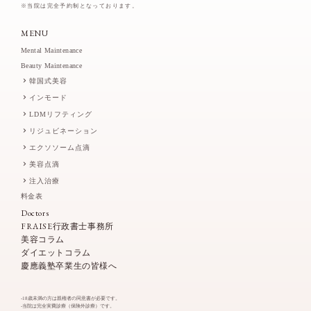
※当院は完全予約制となっております。
MENU
Mental Maintenance
Beauty Maintenance
韓国式美容
インモード
LDMリフティング
リジュビネーション
エクソソーム点滴
美容点滴
注入治療
料金表
Doctors
FRAISE行政書士事務所
美容コラム
ダイエットコラム
慶應義塾卒業生の皆様へ
-18歳未満の方は親権者の同意書が必要です。
-当院は完全実費診療（保険外診療）です。