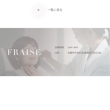
一覧に戻る
10:00~18:00
診療時間
5
26
1-6 202
住所
札幌市中央区北
条西
丁目