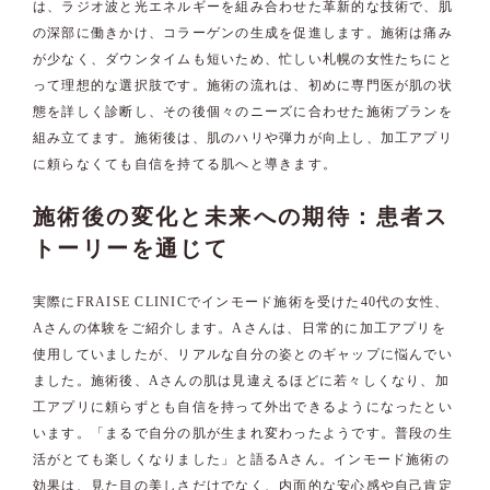
は、ラジオ波と光エネルギーを組み合わせた革新的な技術で、肌
の深部に働きかけ、コラーゲンの生成を促進します。施術は痛み
が少なく、ダウンタイムも短いため、忙しい札幌の女性たちにと
って理想的な選択肢です。施術の流れは、初めに専門医が肌の状
態を詳しく診断し、その後個々のニーズに合わせた施術プランを
組み立てます。施術後は、肌のハリや弾力が向上し、加工アプリ
に頼らなくても自信を持てる肌へと導きます。
施術後の変化と未来への期待：患者ス
トーリーを通じて
実際にFRAISE CLINICでインモード施術を受けた40代の女性、
Aさんの体験をご紹介します。Aさんは、日常的に加工アプリを
使用していましたが、リアルな自分の姿とのギャップに悩んでい
ました。施術後、Aさんの肌は見違えるほどに若々しくなり、加
工アプリに頼らずとも自信を持って外出できるようになったとい
います。「まるで自分の肌が生まれ変わったようです。普段の生
活がとても楽しくなりました」と語るAさん。インモード施術の
効果は、見た目の美しさだけでなく、内面的な安心感や自己肯定