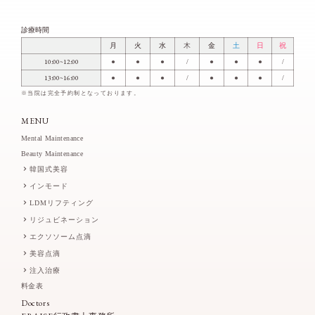
診療時間
月
火
水
木
金
土
日
祝
10:00~12:00
●
●
●
/
●
●
●
/
13:00~16:00
●
●
●
/
●
●
●
/
※当院は完全予約制となっております。
MENU
Mental Maintenance
Beauty Maintenance
韓国式美容
インモード
LDMリフティング
リジュビネーション
エクソソーム点滴
美容点滴
注入治療
料金表
Doctors