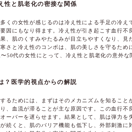
え性と肌老化の密接な関係
む多くの女性が感じるのは冷え性による手足の冷え
る要因にもなり得ます。冷え性が引き起こす血行不
結果、肌のくすみやたるみが目立ちやすくなり、見
の寒さと冷え性のコンボは、肌の美しさを守るため
代〜50代の女性にとって、冷え性と肌老化の意外
は？医学的視点からの解説
解するためには、まずはそのメカニズムを知ること
あり、血流が滞ることが主な原因です。この血行不
ンオーバーを遅らせます。結果として、肌は弾力を
えが続くと、肌のバリア機能も低下し、外部刺激に