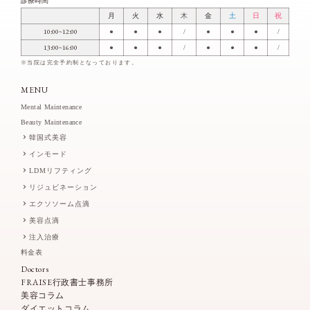
診療時間
月
火
水
木
金
土
日
祝
10:00~12:00
●
●
●
/
●
●
●
/
13:00~16:00
●
●
●
/
●
●
●
/
※当院は完全予約制となっております。
MENU
Mental Maintenance
Beauty Maintenance
韓国式美容
インモード
LDMリフティング
リジュビネーション
エクソソーム点滴
美容点滴
注入治療
料金表
Doctors
FRAISE行政書士事務所
美容コラム
ダイエットコラム