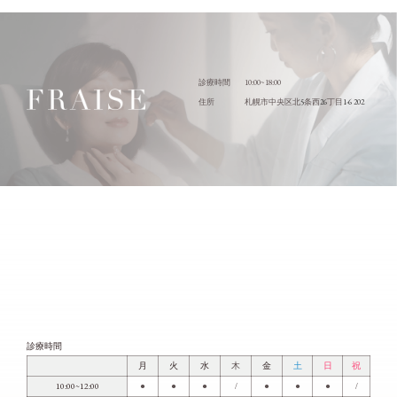
10:00~18:00
診療時間
5
26
1-6 202
住所
札幌市中央区北
条西
丁目
診療時間
月
火
水
木
金
土
日
祝
10:00~12:00
●
●
●
/
●
●
●
/