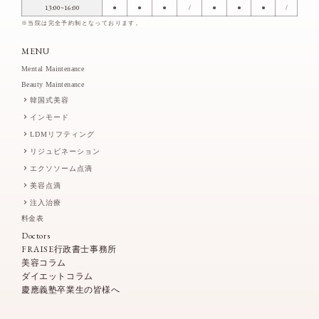
13:00~16:00
●
●
●
/
●
●
●
/
※当院は完全予約制となっております。
MENU
Mental Maintenance
Beauty Maintenance
韓国式美容
インモード
LDMリフティング
リジュビネーション
エクソソーム点滴
美容点滴
注入治療
料金表
Doctors
FRAISE行政書士事務所
美容コラム
ダイエットコラム
慶應義塾卒業生の皆様へ