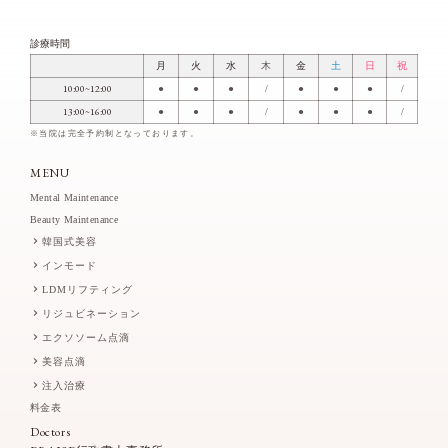
診療時間
月
火
水
木
金
土
日
祝
10:00~12:00
●
●
●
/
●
●
●
/
13:00~16:00
●
●
●
/
●
●
●
/
※当院は完全予約制となっております。
MENU
Mental Maintenance
Beauty Maintenance
韓国式美容
インモード
LDMリフティング
リジュビネーション
エクソソーム点滴
美容点滴
注入治療
料金表
Doctors