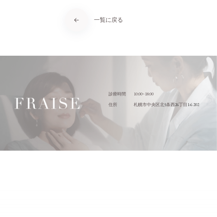
一覧に戻る
10:00~18:00
診療時間
5
26
1-6 202
住所
札幌市中央区北
条西
丁目