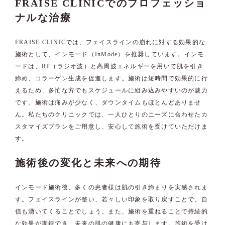
FRAISE CLINICでのプロフェッショ
ナルな治療
FRAISE CLINICでは、フェイスラインの崩れに対する効果的な
施術として、インモード（InMode）を推奨しています。インモ
ードは、RF（ラジオ波）と高周波エネルギーを用いて肌を引き
締め、コラーゲン生成を促進します。施術は短時間で効果的に行
えるため、多忙な方でもスケジュールに組み込みやすいのが魅力
です。施術は痛みが少なく、ダウンタイムもほとんどありませ
ん。私たちのクリニックでは、一人ひとりのニーズに合わせたカ
スタマイズプランをご用意し、安心して施術を受けていただけま
す。
施術後の変化と未来への期待
インモード施術後、多くの患者様は肌の引き締まりを実感されま
す。フェイスラインが整い、若々しい印象を取り戻すことで、自
信も湧いてくることでしょう。また、施術を重ねることで持続的
な効果が期待でき、未来の肌の健康にも寄与します。施術を受け