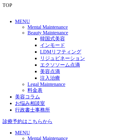
TOP
MENU
Mental Maintenance
Beauty Maintenance
韓国式美容
インモード
LDMリフティング
リジュビネーション
エクソソーム点滴
美容点滴
注入治療
Legal Maintenance
料金表
美容コラム
お悩み相談室
行政書士事務所
診療予約はこちらから
MENU
Mental Maintenance