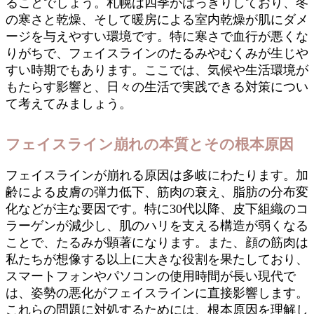
ることでしょう。札幌は四季がはっきりしており、冬
の寒さと乾燥、そして暖房による室内乾燥が肌にダメ
ージを与えやすい環境です。特に寒さで血行が悪くな
りがちで、フェイスラインのたるみやむくみが生じや
すい時期でもあります。ここでは、気候や生活環境が
もたらす影響と、日々の生活で実践できる対策につい
て考えてみましょう。
フェイスライン崩れの本質とその根本原因
フェイスラインが崩れる原因は多岐にわたります。加
齢による皮膚の弾力低下、筋肉の衰え、脂肪の分布変
化などが主な要因です。特に30代以降、皮下組織のコ
ラーゲンが減少し、肌のハリを支える構造が弱くなる
ことで、たるみが顕著になります。また、顔の筋肉は
私たちが想像する以上に大きな役割を果たしており、
スマートフォンやパソコンの使用時間が長い現代で
は、姿勢の悪化がフェイスラインに直接影響します。
これらの問題に対処するためには、根本原因を理解し