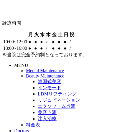
診療時間
月
火
水
木
金
土
日
祝
10:00~12:00
●
●
●
/
●
●
●
/
13:00~16:00
●
●
●
/
●
●
●
/
※当院は完全予約制となっております。
MENU
Mental Maintenance
Beauty Maintenance
韓国式美容
インモード
LDMリフティング
リジュビネーション
エクソソーム点滴
美容点滴
注入治療
料金表
Doctors