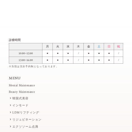
診療時間
月
火
水
木
金
土
日
祝
10:00~12:00
●
●
●
/
●
●
●
/
13:00~16:00
●
●
●
/
●
●
●
/
※当院は完全予約制となっております。
MENU
Mental Maintenance
Beauty Maintenance
韓国式美容
インモード
LDMリフティング
リジュビネーション
エクソソーム点滴