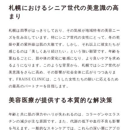
札幌におけるシニア世代の美意識の高
まり
札幌は四季がはっきりしており、その気候が地域特有の美容ニー
ズを生み出しています。特にシニア世代の女性にとって、冬の乾
燥や夏の紫外線は肌の大敵です。しかし、それ以上に彼女たちが
感じるのは「美しくあり続けたい」という強い願望です。年齢を
重ねるごとに、肌や体の変化に敏感になり、より良いケアを求め
るようになります。このような背景から、札幌ではシニア世代が
美意識をさらに高め、その影響が社会全体に広がりつつありま
す。FRAISE CLINICは、こうした女性たちの願いに応えるため
の最高のパートナーを目指します。
美容医療が提供する本質的な解決策
年齢と共に肌の弾力やハリが失われるのは、コラーゲンやエラス
チンの減少が主な原因です。また、代謝の低下や血行不良も影響
を与えます。一般的なスキンケアでは、これらの深い層にアプロ