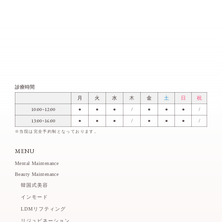
診療時間
月
火
水
木
金
土
日
祝
10:00~12:00
●
●
●
/
●
●
●
/
13:00~16:00
●
●
●
/
●
●
●
/
※当院は完全予約制となっております。
MENU
Mental Maintenance
Beauty Maintenance
韓国式美容
インモード
LDMリフティング
リジュビネーション