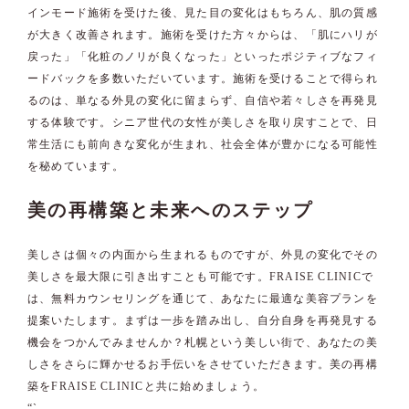
インモード施術を受けた後、見た目の変化はもちろん、肌の質感
が大きく改善されます。施術を受けた方々からは、「肌にハリが
戻った」「化粧のノリが良くなった」といったポジティブなフィ
ードバックを多数いただいています。施術を受けることで得られ
るのは、単なる外見の変化に留まらず、自信や若々しさを再発見
する体験です。シニア世代の女性が美しさを取り戻すことで、日
常生活にも前向きな変化が生まれ、社会全体が豊かになる可能性
を秘めています。
美の再構築と未来へのステップ
美しさは個々の内面から生まれるものですが、外見の変化でその
美しさを最大限に引き出すことも可能です。FRAISE CLINICで
は、無料カウンセリングを通じて、あなたに最適な美容プランを
提案いたします。まずは一歩を踏み出し、自分自身を再発見する
機会をつかんでみませんか？札幌という美しい街で、あなたの美
しさをさらに輝かせるお手伝いをさせていただきます。美の再構
築をFRAISE CLINICと共に始めましょう。
“`