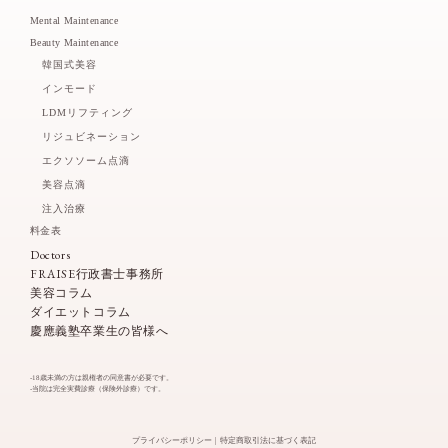
Mental Maintenance
Beauty Maintenance
韓国式美容
インモード
LDMリフティング
リジュビネーション
エクソソーム点滴
美容点滴
注入治療
料金表
Doctors
FRAISE行政書士事務所
美容コラム
ダイエットコラム
慶應義塾卒業生の皆様へ
-18歳未満の方は親権者の同意書が必要です。
-当院は完全実費診療（保険外診療）です。
プライバシーポリシー
特定商取引法に基づく表記