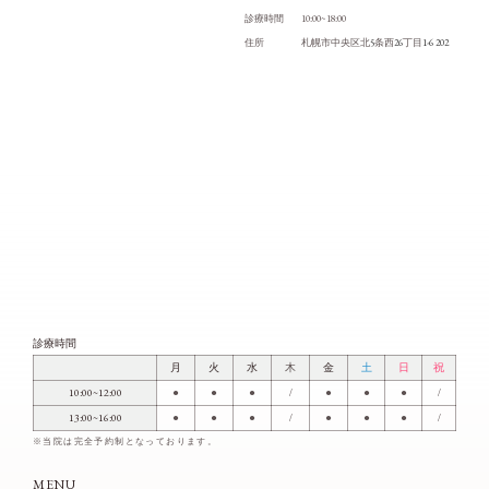
10:00~18:00
診療時間
5
26
1-6 202
住所
札幌市中央区北
条西
丁目
診療時間
月
火
水
木
金
土
日
祝
10:00~12:00
●
●
●
/
●
●
●
/
13:00~16:00
●
●
●
/
●
●
●
/
※当院は完全予約制となっております。
MENU