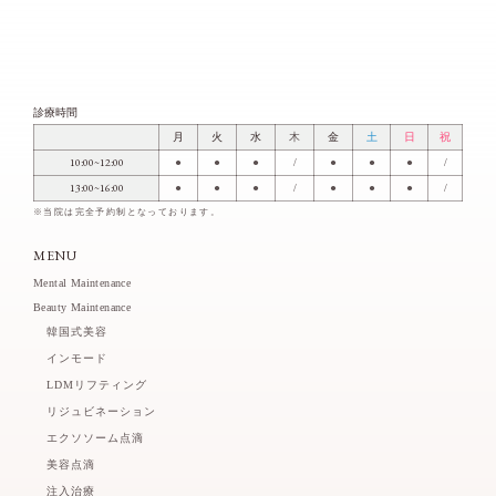
診療時間
月
火
水
木
金
土
日
祝
10:00~12:00
●
●
●
/
●
●
●
/
13:00~16:00
●
●
●
/
●
●
●
/
※当院は完全予約制となっております。
MENU
Mental Maintenance
Beauty Maintenance
韓国式美容
インモード
LDMリフティング
リジュビネーション
エクソソーム点滴
美容点滴
注入治療