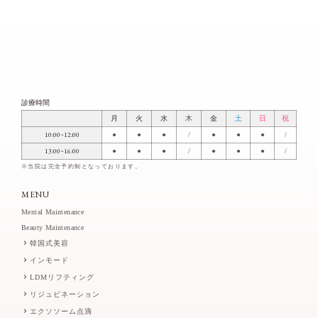
診療時間
月
火
水
木
金
土
日
祝
10:00~12:00
●
●
●
/
●
●
●
/
13:00~16:00
●
●
●
/
●
●
●
/
※当院は完全予約制となっております。
MENU
Mental Maintenance
Beauty Maintenance
韓国式美容
インモード
LDMリフティング
リジュビネーション
エクソソーム点滴