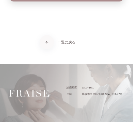
一覧に戻る
10:00~18:00
診療時間
5
26
1-6 202
住所
札幌市中央区北
条西
丁目