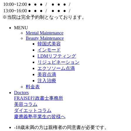
10:00~12:00
●
●
●
/
●
●
●
/
13:00~16:00
●
●
●
/
●
●
●
/
※当院は完全予約制となっております。
MENU
Mental Maintenance
Beauty Maintenance
韓国式美容
インモード
LDMリフティング
リジュビネーション
エクソソーム点滴
美容点滴
注入治療
料金表
Doctors
FRAISE行政書士事務所
美容コラム
ダイエットコラム
慶應義塾卒業生の皆様へ
-18歳未満の方は親権者の同意書が必要です。