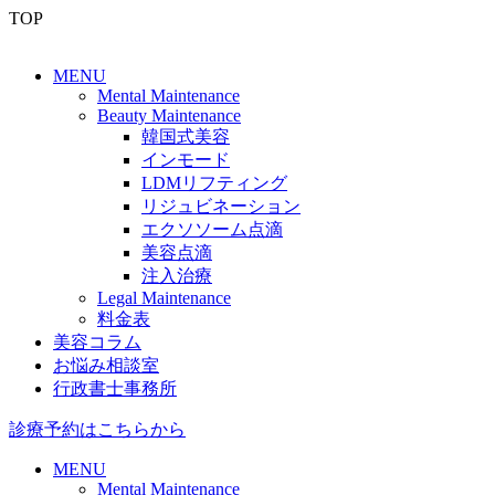
TOP
MENU
Mental Maintenance
Beauty Maintenance
韓国式美容
インモード
LDMリフティング
リジュビネーション
エクソソーム点滴
美容点滴
注入治療
Legal Maintenance
料金表
美容コラム
お悩み相談室
行政書士事務所
診療予約はこちらから
MENU
Mental Maintenance