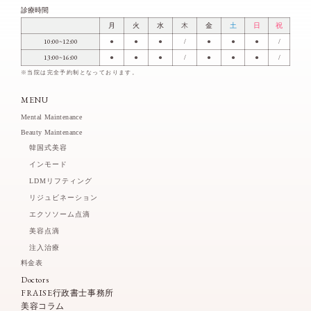
診療時間
月
火
水
木
金
土
日
祝
10:00~12:00
●
●
●
/
●
●
●
/
13:00~16:00
●
●
●
/
●
●
●
/
※当院は完全予約制となっております。
MENU
Mental Maintenance
Beauty Maintenance
韓国式美容
インモード
LDMリフティング
リジュビネーション
エクソソーム点滴
美容点滴
注入治療
料金表
Doctors
FRAISE行政書士事務所
美容コラム