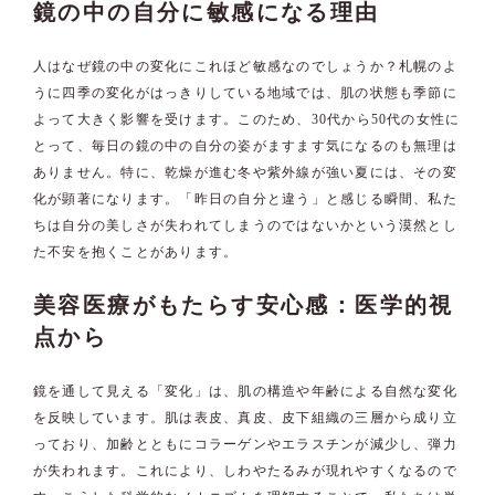
鏡の中の自分に敏感になる理由
人はなぜ鏡の中の変化にこれほど敏感なのでしょうか？札幌のよ
うに四季の変化がはっきりしている地域では、肌の状態も季節に
よって大きく影響を受けます。このため、30代から50代の女性に
とって、毎日の鏡の中の自分の姿がますます気になるのも無理は
ありません。特に、乾燥が進む冬や紫外線が強い夏には、その変
化が顕著になります。「昨日の自分と違う」と感じる瞬間、私た
ちは自分の美しさが失われてしまうのではないかという漠然とし
た不安を抱くことがあります。
美容医療がもたらす安心感：医学的視
点から
鏡を通して見える「変化」は、肌の構造や年齢による自然な変化
を反映しています。肌は表皮、真皮、皮下組織の三層から成り立
っており、加齢とともにコラーゲンやエラスチンが減少し、弾力
が失われます。これにより、しわやたるみが現れやすくなるので