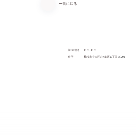
一覧に戻る
10:00~18:00
診療時間
5
26
1-6 202
住所
札幌市中央区北
条西
丁目