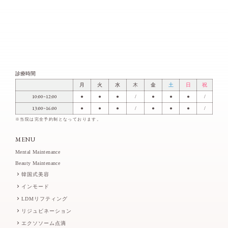
診療時間
月
火
水
木
金
土
日
祝
10:00~12:00
●
●
●
/
●
●
●
/
13:00~16:00
●
●
●
/
●
●
●
/
※当院は完全予約制となっております。
MENU
Mental Maintenance
Beauty Maintenance
韓国式美容
インモード
LDMリフティング
リジュビネーション
エクソソーム点滴