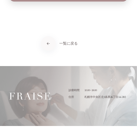
一覧に戻る
10:00~18:00
診療時間
5
26
1-6 202
住所
札幌市中央区北
条西
丁目